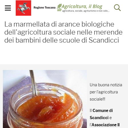
Salta
Salta
Skip to Main Content
Ap
al
al
Visualizza/chiudi
menu
Footer
menu
la
La marmellata di arance 
mobile
La marmellata di arance biologiche
ri
dell'agricoltura sociale nelle merende
dei bambini delle scuole di Scandicci
Una buona notizia
per l'agricoltura
sociale!!!
Il
Comune di
e
Scandicci
l'
Associazione Il