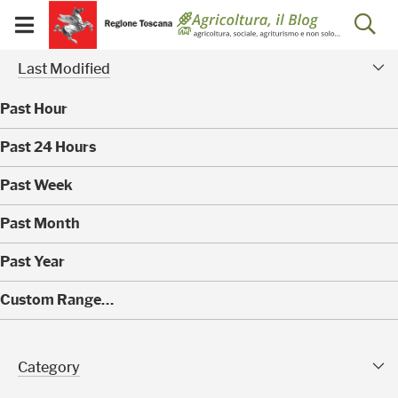
Salta
Salta
Skip to Main Content
Ap
al
al
Visualizza/chiudi
menu
Footer
menu
la
Risultati della ricerca - 
Modified Facet
mobile
Last Modified
ri
Past Hour
(
Past 24 Hours
0
)
(
Past Week
0
)
(
Past Month
0
)
(
Past Year
0
)
(
Custom Range…
4
0
)
Category Facet
Category