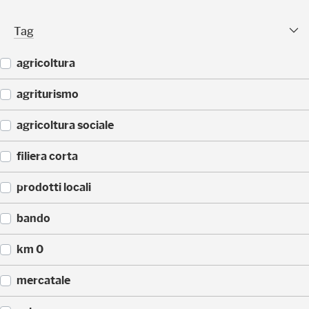
(
)
2
Tag Facet
Tag
5
)
agricoltura
(
agriturismo
4
4
(
agricoltura sociale
)
4
3
(
filiera corta
)
3
3
(
prodotti locali
)
3
0
(
bando
)
2
2
(
km 0
)
1
4
(
mercatale
)
1
4