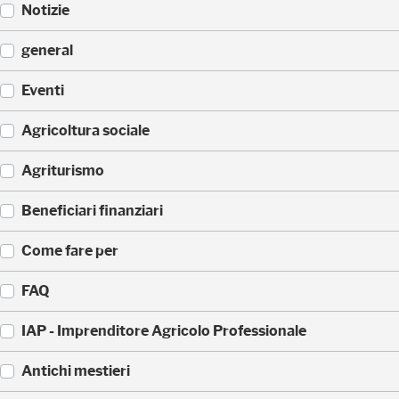
Notizie
(
general
5
2
(
Eventi
3
3
)
3
(
Agricoltura sociale
5
1
)
7
(
Agriturismo
1
1
)
7
(
Beneficiari finanziari
0
8
)
8
(
Come fare per
)
4
2
(
FAQ
)
3
6
(
IAP - Imprenditore Agricolo Professionale
)
3
5
(
Antichi mestieri
)
3
2