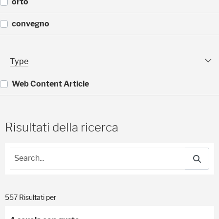
(
orto
)
1
1
(
convegno
)
1
1
(
)
9
Type Facet
Type
)
Web Content Article
(
5
5
Risultati della ricerca
7
)
557 Risultati per