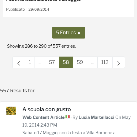
Pubblicato il 29/09/2014
5 Entries
Per Page
Showing 286 to 290 of 557 entries.
1
...
57
58
59
...
112
Page
Intermediate Pages Use TAB to navigate.
Page
Page
Page
Intermediate Pages 
Page
557 Results for
A scuola con gusto
· By
On May
Web Content Article
Lucia Martellacci
19, 2014 2:43 PM
Sabato 17 Maggio, con la festa a Villa Borbone a