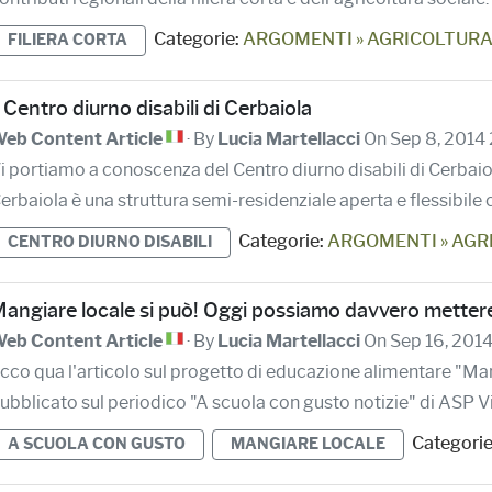
Categorie:
ARGOMENTI » AGRICOLTURA
FILIERA CORTA
l Centro diurno disabili di Cerbaiola
eb Content Article
· By
Lucia Martellacci
On Sep 8, 2014
i portiamo a conoscenza del Centro diurno disabili di Cerbaio
erbaiola è una struttura semi-residenziale aperta e flessibile c
Categorie:
ARGOMENTI » AGR
CENTRO DIURNO DISABILI
angiare locale si può! Oggi possiamo davvero mettere
eb Content Article
· By
Lucia Martellacci
On Sep 16, 201
cco qua l'articolo sul progetto di educazione alimentare "Man
ubblicato sul periodico "A scuola con gusto notizie" di ASP Vi
Categorie
A SCUOLA CON GUSTO
MANGIARE LOCALE