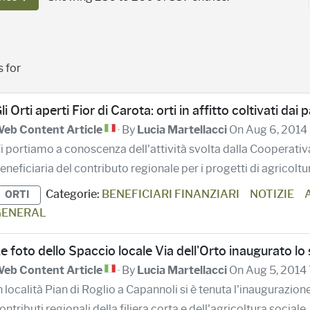
Per Page
 for
li Orti aperti Fior di Carota: orti in affitto coltivati dai
eb Content Article
· By
Lucia Martellacci
On Aug 6, 2014
i portiamo a conoscenza dell'attività svolta dalla Cooperativa
eneficiaria del contributo regionale per i progetti di agricoltura
Categorie:
BENEFICIARI FINANZIARI
NOTIZIE
ORTI
GENERAL
e foto dello Spaccio locale Via dell'Orto inaugurato lo 
eb Content Article
· By
Lucia Martellacci
On Aug 5, 2014
n località Pian di Roglio a Capannoli si è tenuta l'inaugurazione
ontributi regionali della filiera corta e dell'agricoltura sociale. 