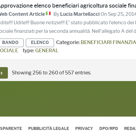
pprovazione elenco beneficiari agricoltura sociale fin
eb Content Article
· By
Lucia Martellacci
On Sep 25, 201
dite!!! Udite!!! Buone notizie!!! E' stato pubblicato l'elenco de
ociale finanziati per la seconda annualità. Nell'allegato A del de
Categorie:
BENEFICIARI FINANZIA
BANDO
ELENCO
OCIALE
type:
GENERAL
Showing 256 to 260 of 557 entries.
 Page
ASPARENTE
PUBBLICITÀ LEGALE
PRIVACY
DPO/RPD
REDA