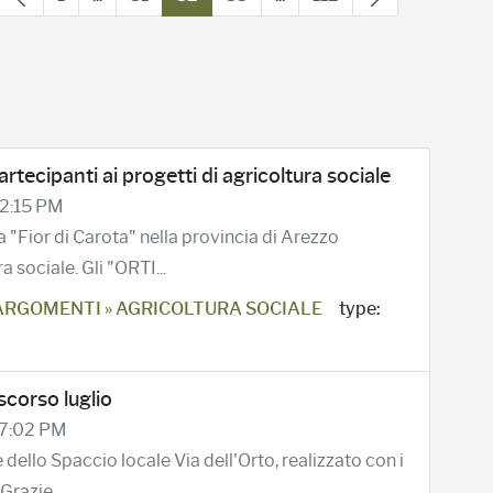
Page
Intermediate Pages Use TAB to navigate.
Page
Page
Page
Intermediate Pages Use TA
Page
 partecipanti ai progetti di agricoltura sociale
 2:15 PM
 "Fior di Carota" nella provincia di Arezzo
 sociale. Gli "ORTI...
ARGOMENTI » AGRICOLTURA SOCIALE
type:
scorso luglio
 7:02 PM
 dello Spaccio locale Via dell'Orto, realizzato con i
Grazie...