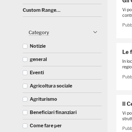
Gli 
0
)
Vi po
(
Custom Range…
4
contr
0
)
Pubb
Category
Category Facet
Notizie
Le 
(
general
In lo
5
region
2
(
Eventi
3
Pubb
3
)
3
(
Agricoltura sociale
5
1
)
7
(
Agriturismo
1
Il C
1
)
7
(
Beneficiari finanziari
Vi po
0
8
strut
)
8
(
Come fare per
)
Pubb
4