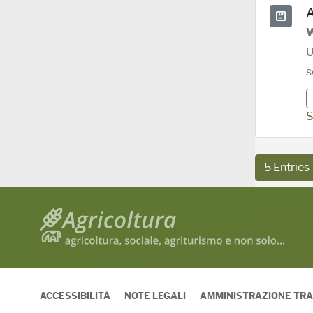
A
W
U
s
S
5 Entries
Per
ACCESSIBILITÀ
NOTE LEGALI
AMMINISTRAZIONE TR