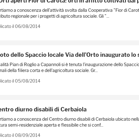
Orti aperti Fior di Carota: orti in affitto coltivati dai
rtiamo a conoscenza dell'attività svolta dalla Cooperativa "Fior di Carot
ibuto regionale per i progetti di agricoltura sociale. Gli "...
licato il 06/08/2014
foto dello Spaccio locale Via dell'Orto inaugurato lo 
calità Pian di Roglio a Capannoli si è tenuta l'inaugurazione dello Spaccio 
ali della filiera corta e dell'agricoltura sociale. Gr...
licato il 05/08/2014
entro diurno disabili di Cerbaiola
rtiamo a conoscenza del Centro diurno disabili di Cerbaiola ubicato nell
tura semi-residenziale aperta e flessibile che si conf...
licato il 08/09/2014