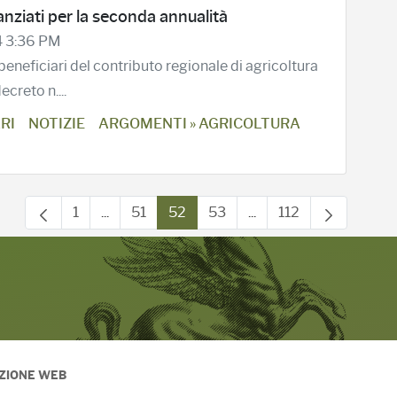
anziati per la seconda annualità
4 3:36 PM
i beneficiari del contributo regionale di agricoltura
creto n....
RI
NOTIZIE
ARGOMENTI » AGRICOLTURA
1
...
51
52
53
...
112
Page
Intermediate Pages Use TAB to navigate.
Page
Page
Page
Intermediate Pages Us
Page
ZIONE WEB