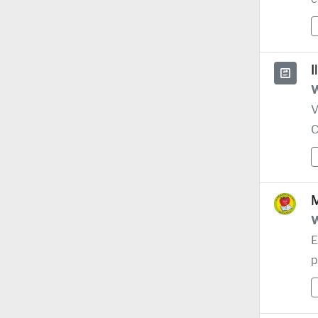
I
W
V
C
M
W
E
p