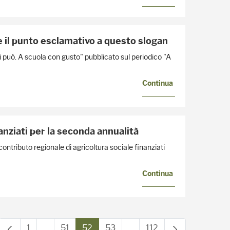
 il punto esclamativo a questo slogan
i può. A scuola con gusto" pubblicato sul periodico "A
Continua
anziati per la seconda annualità
l contributo regionale di agricoltura sociale finanziati
Continua
1
...
51
52
53
...
112