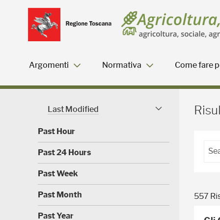
Salta
Salta
Skip to Main Content
al
al
menu
Footer
Argomenti
Normativa
Come fare pe
Risultati della ricerca - 
Risul
Last Modified
Modified Facet
Past Hour
(
Past 24 Hours
0
)
(
Past Week
0
)
(
Past Month
557 Ris
0
)
(
Past Year