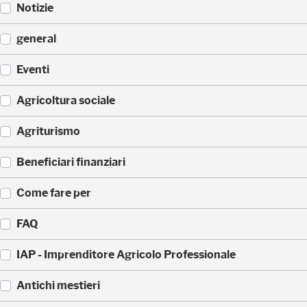
Notizie
(
general
5
2
(
Eventi
3
3
)
3
(
Agricoltura sociale
5
1
)
7
(
Agriturismo
1
1
)
7
(
Beneficiari finanziari
0
8
)
8
(
Come fare per
)
4
2
(
FAQ
)
3
6
(
IAP - Imprenditore Agricolo Professionale
)
3
5
(
Antichi mestieri
)
3
2