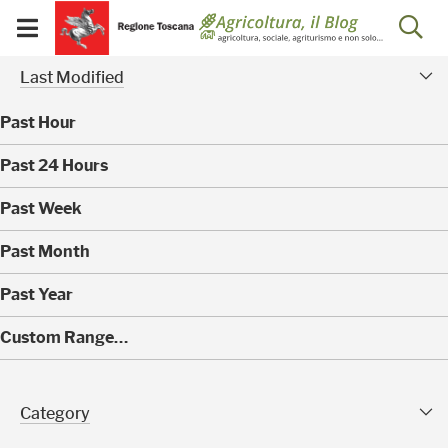
Salta
Salta
Skip to Main Content
Ap
al
al
Visualizza/chiudi
menu
Footer
menu
la
Risultati della ricerca - 
Modified Facet
mobile
Last Modified
ri
Past Hour
(
Past 24 Hours
0
)
(
Past Week
0
)
(
Past Month
0
)
(
Past Year
0
)
(
Custom Range…
4
0
)
Category Facet
Category