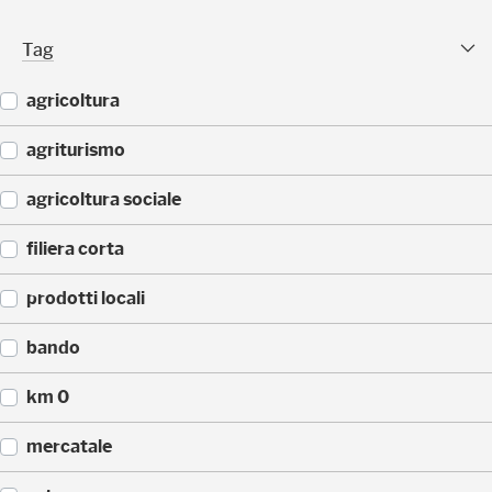
(
)
2
Tag Facet
Tag
5
)
agricoltura
(
agriturismo
4
4
(
agricoltura sociale
)
4
3
(
filiera corta
)
3
3
(
prodotti locali
)
3
0
(
bando
)
2
2
(
km 0
)
1
4
(
mercatale
)
1
4