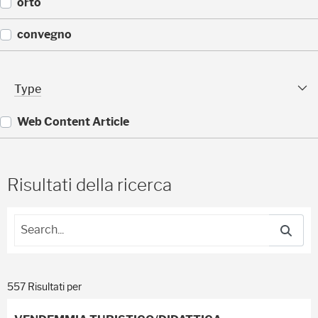
(
orto
)
1
1
(
convegno
)
1
1
(
)
9
Type Facet
Type
)
Web Content Article
(
5
5
Risultati della ricerca
7
)
557 Risultati per