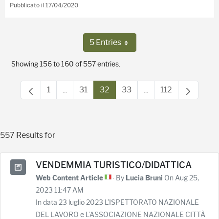
Pubblicato il 17/04/2020
5 Entries
Per Page
Showing 156 to 160 of 557 entries.
1
...
31
32
33
...
112
Page
Intermediate Pages Use TAB to navigate.
Page
Page
Page
Intermediate Pages 
Page
557 Results for
VENDEMMIA TURISTICO/DIDATTICA
· By
On Aug 25,
Web Content Article
Lucia Bruni
2023 11:47 AM
In data 23 luglio 2023 L’ISPETTORATO NAZIONALE
DEL LAVORO e L’ASSOCIAZIONE NAZIONALE CITTÀ