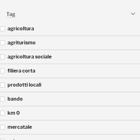
(
)
2
Tag Facet
Tag
5
)
agricoltura
(
agriturismo
4
4
(
agricoltura sociale
)
4
3
(
filiera corta
)
3
3
(
prodotti locali
)
3
0
(
bando
)
2
2
(
km 0
)
1
4
(
mercatale
)
1
4