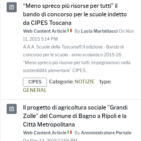
“Meno spreco più risorse per tutti” il
bando di concorso per le scuole indetto
da CIPES Toscana
· By
On Nov
Web Content Article
Lucia Martellacci
11, 2015 5:14 PM
A.A.A. Scuole della Toscana!!! II edizione - Bando di
concorso per le scuole - anno scolastico 2015-16
"Meno spreco più risorse per tutti. Impegniamoci nella
sostenibilità alimentare" CIPES...
Categorie:
NOTIZIE
type:
CIPES
GENERAL
Il progetto di agricoltura sociale "Grandi
Zolle" del Comune di Bagno a Ripoli e la
Città Metropolitana
· By
Web Content Article
Amministratore Portale
On Nov 13, 2015 12:55 PM