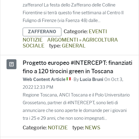
zafferano! La festa dello Zafferano delle Colline
Fiorentine si terrà questo fine settimana al Centro Il
Fuligno di Firenze (via Faenza 48) dalle...
Categorie:
EVENTI
ZAFFERANO
NOTIZIE
ARGOMENTI » AGRICOLTURA
SOCIALE
type:
GENERAL
Progetto europeo #INTERCEPT: finanziati
fino a 120 tirocini green in Toscana
· By
On Oct 3,
Web Content Article
Lucia Bruni
2022 12:33 PM
Regione Toscana, ANCI Toscana e il Polo Universitario
Grossetano, partner di #INTERCEPT, sono lieti di
annunciare che sono aperte le domande per i giovani
tra i 25 e 29 anni, che non sono impegnati...
Categorie:
NOTIZIE
type:
NEWS