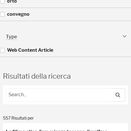
(
orto
)
1
1
(
convegno
)
1
1
(
)
9
Type Facet
Type
)
Web Content Article
(
5
5
Risultati della ricerca
7
)
557 Risultati per