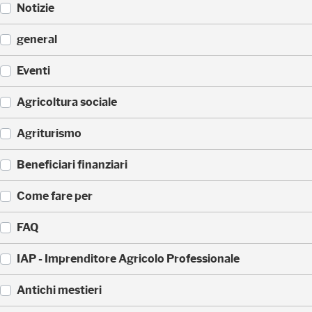
Notizie
(
general
5
2
(
Eventi
3
3
)
3
(
Agricoltura sociale
5
1
)
7
(
Agriturismo
1
1
)
7
(
Beneficiari finanziari
0
8
)
8
(
Come fare per
)
4
2
(
FAQ
)
3
6
(
IAP - Imprenditore Agricolo Professionale
)
3
5
(
Antichi mestieri
)
3
2