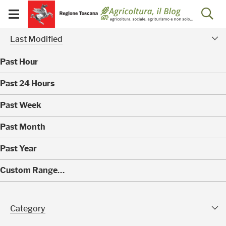
Salta
Salta
Skip to Main Content
Ap
al
al
Visualizza/chiudi
menu
Footer
menu
la
Risultati della ricerca - 
Modified Facet
mobile
Last Modified
ri
Past Hour
(
Past 24 Hours
0
)
(
Past Week
0
)
(
Past Month
0
)
(
Past Year
0
)
(
Custom Range…
4
0
)
Category Facet
Category