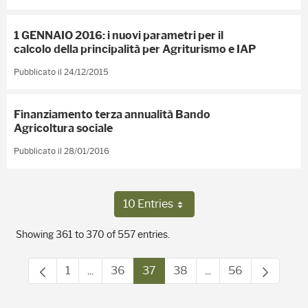
1 GENNAIO 2016: i nuovi parametri per il
calcolo della principalità per Agriturismo e IAP
Pubblicato il 24/12/2015
Finanziamento terza annualità Bando
Agricoltura sociale
Pubblicato il 28/01/2016
10 Entries
Per Page
Showing 361 to 370 of 557 entries.
1
...
36
37
38
...
56
Page
Intermediate Pages Use TAB to navigate.
Page
Page
Page
Intermediate Pages
Page