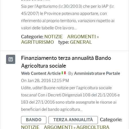
Sia per l'Agriturismo (l.r.30/2003) che per lo IAP (l.r.
45/2007) le Province potevano apportare, con
riferimento al proprio territorio, variazioni rispetto ai
valori delle tabelle Ore lavoro...
Categorie:
NOTIZIE
ARGOMENTI »
AGRITURISMO
type:
GENERAL
Finanziamento terza annualità Bando
Agricoltura sociale
· By
Web Content Article
Amministratore Portale
On Jan 28, 2016 12:15 PM
Udite, udite! Buone notizie per l'agricoltura sociale
toscana! Con i Decreti Dirigenziali 108 del 21/1/2016 e
183 del 27/1/2016 sono state assegnate le risorse ai
beneficiari del bando agricoltura...
Categorie:
BANDO
TERZA ANNUALITÀ
NOTIZIE
ARGOMENTI » AGRICOLTURA