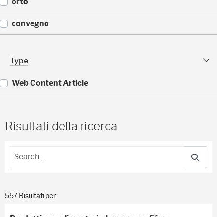
(
orto
)
1
1
(
convegno
)
1
1
(
)
9
Type Facet
Type
)
Web Content Article
(
5
5
Risultati della ricerca
7
)
557 Risultati per