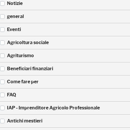
Notizie
(
general
5
2
(
Eventi
3
3
)
3
(
Agricoltura sociale
5
1
)
7
(
Agriturismo
1
1
)
7
(
Beneficiari finanziari
0
8
)
8
(
Come fare per
)
4
2
(
FAQ
)
3
6
(
IAP - Imprenditore Agricolo Professionale
)
3
5
(
Antichi mestieri
)
3
2