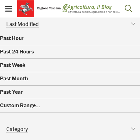
Salta
Salta
Skip to Main Content
Ap
al
al
Visualizza/chiudi
menu
Footer
menu
la
Risultati della ricerca - 
Modified Facet
mobile
Last Modified
ri
Past Hour
(
Past 24 Hours
0
)
(
Past Week
0
)
(
Past Month
0
)
(
Past Year
0
)
(
Custom Range…
4
0
)
Category Facet
Category