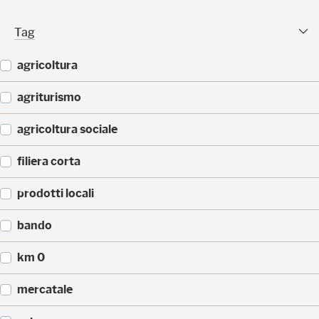
(
)
2
Tag Facet
Tag
5
)
agricoltura
(
agriturismo
4
4
(
agricoltura sociale
)
4
3
(
filiera corta
)
3
3
(
prodotti locali
)
3
0
(
bando
)
2
2
(
km 0
)
1
4
(
mercatale
)
1
4