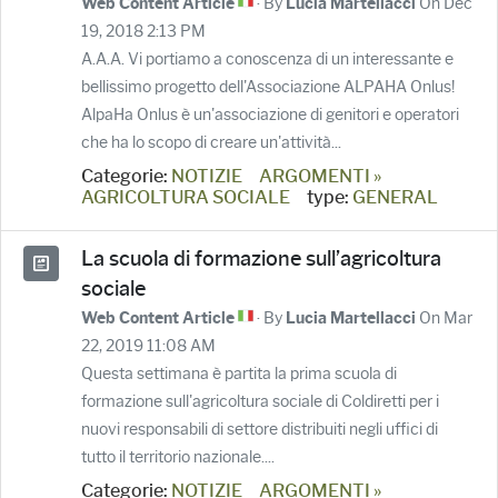
· By
On Dec
Web Content Article
Lucia Martellacci
19, 2018 2:13 PM
A.A.A. Vi portiamo a conoscenza di un interessante e
bellissimo progetto dell'Associazione ALPAHA Onlus!
AlpaHa Onlus è un'associazione di genitori e operatori
che ha lo scopo di creare un'attività...
Categorie:
NOTIZIE
ARGOMENTI »
AGRICOLTURA SOCIALE
type:
GENERAL
La scuola di formazione sull’agricoltura
sociale
· By
On Mar
Web Content Article
Lucia Martellacci
22, 2019 11:08 AM
Questa settimana è partita la prima scuola di
formazione sull'agricoltura sociale di Coldiretti per i
nuovi responsabili di settore distribuiti negli uffici di
tutto il territorio nazionale....
Categorie:
NOTIZIE
ARGOMENTI »