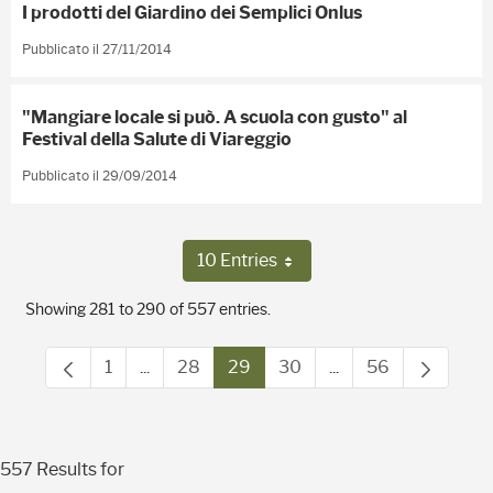
I prodotti del Giardino dei Semplici Onlus
Pubblicato il 27/11/2014
"Mangiare locale si può. A scuola con gusto" al
Festival della Salute di Viareggio
Pubblicato il 29/09/2014
10 Entries
Per Page
Showing 281 to 290 of 557 entries.
1
...
28
29
30
...
56
Page
Intermediate Pages Use TAB to navigate.
Page
Page
Page
Intermediate Pages
Page
557 Results for