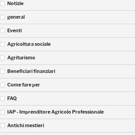
Notizie
(
general
5
2
(
Eventi
3
3
)
3
(
Agricoltura sociale
5
1
)
7
(
Agriturismo
1
1
)
7
(
Beneficiari finanziari
0
8
)
8
(
Come fare per
)
4
2
(
FAQ
)
3
6
(
IAP - Imprenditore Agricolo Professionale
)
3
5
(
Antichi mestieri
)
3
2