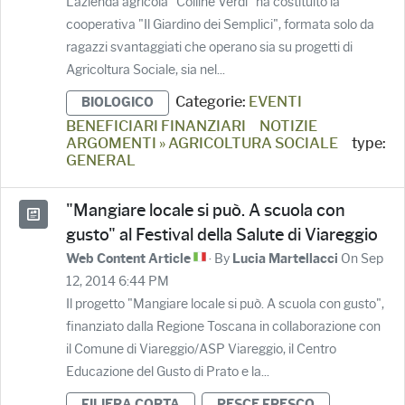
L'azienda agricola "Colline Verdi" ha costituito la
cooperativa "Il Giardino dei Semplici", formata solo da
ragazzi svantaggiati che operano sia su progetti di
Agricoltura Sociale, sia nel...
Categorie:
EVENTI
BIOLOGICO
BENEFICIARI FINANZIARI
NOTIZIE
ARGOMENTI » AGRICOLTURA SOCIALE
type:
GENERAL
"Mangiare locale si può. A scuola con
gusto" al Festival della Salute di Viareggio
· By
On Sep
Web Content Article
Lucia Martellacci
12, 2014 6:44 PM
Il progetto "Mangiare locale si può. A scuola con gusto",
finanziato dalla Regione Toscana in collaborazione con
il Comune di Viareggio/ASP Viareggio, il Centro
Educazione del Gusto di Prato e la...
FILIERA CORTA
PESCE FRESCO