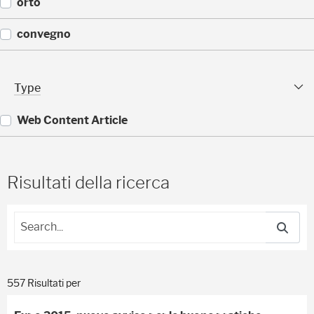
(
orto
)
1
1
(
convegno
)
1
1
(
)
9
Type Facet
Type
)
Web Content Article
(
5
5
Risultati della ricerca
7
)
557 Risultati per