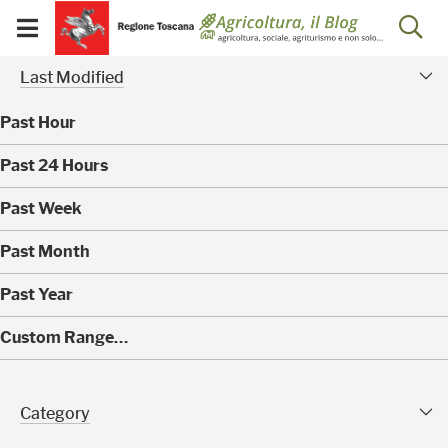
Salta
Salta
Skip to Main Content
Ap
al
al
Visualizza/chiudi
menu
Footer
menu
la
Risultati della ricerca - 
Modified Facet
mobile
Last Modified
ri
Past Hour
(
Past 24 Hours
0
)
(
Past Week
0
)
(
Past Month
0
)
(
Past Year
0
)
(
Custom Range…
4
0
)
Category Facet
Category