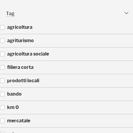
(
)
2
Tag Facet
Tag
5
)
agricoltura
(
agriturismo
4
4
(
agricoltura sociale
)
4
3
(
filiera corta
)
3
3
(
prodotti locali
)
3
0
(
bando
)
2
2
(
km 0
)
1
4
(
mercatale
)
1
4