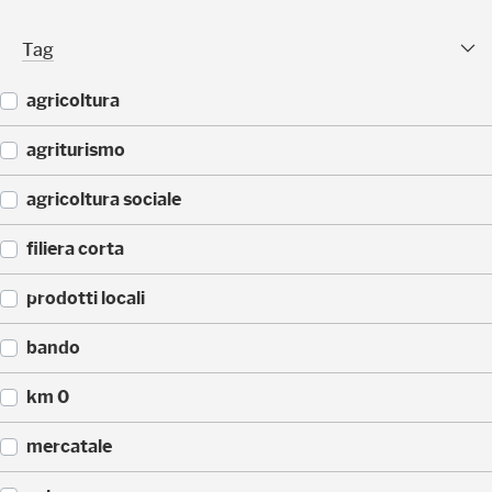
(
)
2
Tag Facet
Tag
5
)
agricoltura
(
agriturismo
4
4
(
agricoltura sociale
)
4
3
(
filiera corta
)
3
3
(
prodotti locali
)
3
0
(
bando
)
2
2
(
km 0
)
1
4
(
mercatale
)
1
4