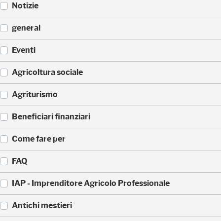
Notizie
(
general
5
2
(
Eventi
3
3
)
3
(
Agricoltura sociale
5
1
)
7
(
Agriturismo
1
1
)
7
(
Beneficiari finanziari
0
8
)
8
(
Come fare per
)
4
2
(
FAQ
)
3
6
(
IAP - Imprenditore Agricolo Professionale
)
3
5
(
Antichi mestieri
)
3
2