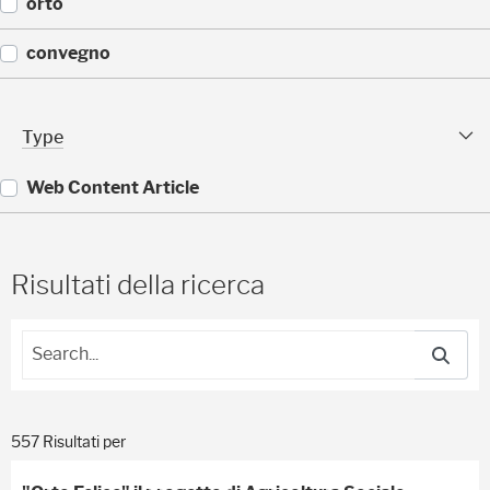
(
orto
)
1
1
(
convegno
)
1
1
(
)
9
Type Facet
Type
)
Web Content Article
(
5
5
Risultati della ricerca
7
)
557 Risultati per