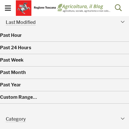
Salta
Salta
Skip to Main Content
Ap
al
al
Visualizza/chiudi
menu
Footer
menu
la
Risultati della ricerca - 
Modified Facet
mobile
Last Modified
ri
Past Hour
(
Past 24 Hours
0
)
(
Past Week
0
)
(
Past Month
0
)
(
Past Year
0
)
(
Custom Range…
4
0
)
Category Facet
Category