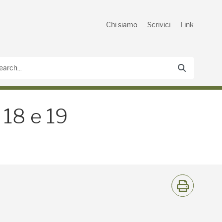
Chi siamo
Scrivici
Link
8 e 19 dicembre - Blog Agr
i 18 e 19
S
t