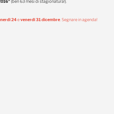
2016"
(ben 63 mesi di stagionatura!).
nerdì 24
e
venerdì 31 dicembre
. Segnare in agenda!