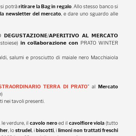
 si potrà
ritirare la Bag in regalo
. Allo stesso banco si
alla newsletter del mercato
, e dare uno sguardo alle
𝗚𝗨𝗦𝗧𝗔𝗭𝗜𝗢𝗡𝗘/𝗔𝗣𝗘𝗥𝗜𝗧𝗜𝗩𝗢 𝗔𝗟 𝗠𝗘𝗥𝗖𝗔𝗧𝗢
iese) 𝗶𝗻 𝗰𝗼𝗹𝗹𝗮𝗯𝗼𝗿𝗮𝘇𝗶𝗼𝗻𝗲 𝗰𝗼𝗻 PRATO WINTER
aldi, salumi e prosciutto di maiale nero Macchiaiola
STRAORDINARIO TERRA DI PRATO
" al
Mercato
e)
 nei tavoli presenti.
 le verdure, il
cavolo nero
ed il
cavolfiore viola
(tutto
cher
, lo
strudel
, i
biscotti
, i
limoni non trattati freschi