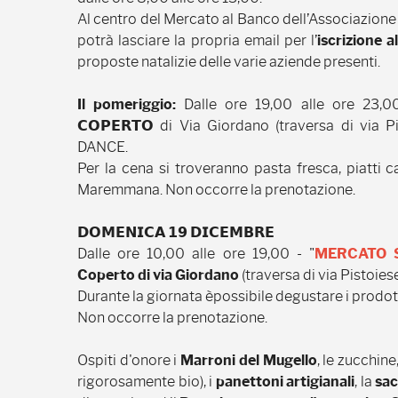
Al centro del Mercato al Banco dell’Associazione
potrà lasciare la propria email per l’
iscrizione 
proposte natalizie delle varie aziende presenti.
Il pomeriggio:
Dalle ore 19,00 alle ore 23,00 𝗗𝗘
𝗖𝗢𝗣𝗘𝗥𝗧𝗢 di Via Giordano (traversa di via Pisto
DANCE.
Per la cena si troveranno pasta fresca, piatti c
Maremmana. Non occorre la prenotazione.
𝗗𝗢𝗠𝗘𝗡𝗜𝗖𝗔 𝟭𝟵 𝗗𝗜𝗖𝗘𝗠𝗕𝗥𝗘
Dalle ore 10,00 alle ore 19,00 - "
MERCATO 
Coperto di via Giordano
(traversa di via Pistoies
Durante la giornata èpossibile degustare i prodotti
Non occorre la prenotazione.
Ospiti d'onore i
Marroni del Mugello
, le zucchine,
rigorosamente bio), i
panettoni artigianali
, la
sa