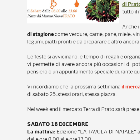
di Prat
tutto i
Anche i
di stagione
come verdure, carne, pane, miele, vino,
legumi, piatti pronti e da preparare e altro ancora
Le feste si avvicinano, è tempo di regali e organi
vi permette di avere ancora più occasioni di pote
pensiero o un appuntamento speciale durante qu
Vi ricordiamo che la prossima settimana
il merc
di sabato 25, stessi orari, stessa piazza.
Nel week end il mercato Terra di Prato sarà presen
𝗦𝗔𝗕𝗔𝗧𝗢 𝟭𝟴 𝗗𝗜𝗖𝗘𝗠𝗕𝗥𝗘
La mattina:
Edizione “LA TAVOLA DI NATALE“ al
dalle ore 8,00 alle ore 13,00.