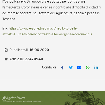
l'Agricoltura e lo Sviluppo rurale adottati per contrastare
l'emergenza Coronavirus e venire incontro alle difficoltà di cittadini
ed imprese operanti nel settore dell'Agricoltura, caccia e pesca in
Toscana.
link:
https://www.regione.toscana.it/riepilogo-delle-
attivit%C3%A0-per-il-contrasto-all-emergenza-coronavirus
Pubblicato il:
16.06.2020
Article ID:
23470940
F
T
E
W
L
a
w
m
h
i
c
i
a
a
n
e
t
i
t
k
b
t
l
s
e
o
e
A
d
o
r
p
I
k
p
n