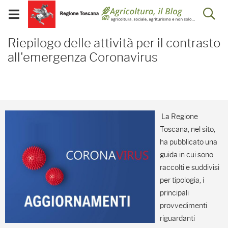
Salta
Salta
Skip to Main Content
Ap
al
al
Visualizza/chiudi
menu
Footer
menu
la
Riepilogo delle attività 
mobile
Riepilogo delle attività per il contrasto
ri
all'emergenza Coronavirus
La Regione
Toscana, nel sito,
ha pubblicato una
guida in cui sono
raccolti e suddivisi
per tipologia, i
principali
provvedimenti
riguardanti