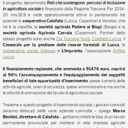
Il progetto, denominato
Reti che sostengono: percorsi di inclusione
in agricoltura sociale
è finanziato dalla Regione Toscana Psr 2014-
20 mis.16.9 e vede operativamente attive in partenariato tre
aziende la
(Lucca, Capannori e Versilia), che
cooperativa Calafata
ne è la capofila, la
(Barga) e la
società agricola Podere ai Biagi
(Capannori). Partner dello
società agricola Agricola Carraia
stesso progetto sono anche
Cia Toscana Nord
,
Coldiretti Lucca
, il
, le
Consorzio per la gestione delle risorse forestali di Lucca
cooperative sociali Odissea
e
, l’associazione
Anffas
L’Impronta
Lucca
.
Il finanziamento regionale, che ammonta a 91476 euro, coprirà
al 90% l’accompagnamento e l’equipaggiamento dei soggetti
, spese correnti delle
beneficiari di tale opportunità d’inserimento
attività agricole, oneri di sicurezza, spese amministrative ma anche
le attività di animazione del tavolo di agricoltura sociale.
“Insieme a questo progetto d’inserimento sociale, i giovani coinvolti
saranno dislocati nelle varie aziende coinvolte – spiega
Marco
– gettiamo infatti le basi di un tavolo
Bechini, direttore di Calafata
permanente provinciale per mettere in rete imprese agricole