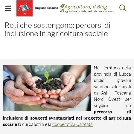
Salta
Salta
Skip to Main Content
Ap
al
al
Visualizza/chiudi
menu
Footer
menu
la
Reti che sostengono: perc
mobile
Reti che sostengono: percorsi di
ri
inclusione in agricoltura sociale
Nel territorio della
provincia di Lucca
undici giovani
saranno selezionati
dall'Asl Toscana
Nord Ovest per
seguire un
percorso di
inclusione di soggetti svantaggiati nel progetto di agricoltura
la cui capofila è la
cooperativa Calafata
.
sociale