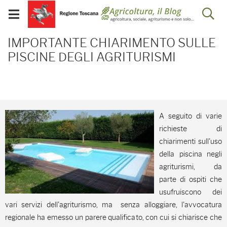
Salta
Salta
Skip to Main Content
Ap
al
al
Visualizza/chiudi
menu
Footer
menu
la
IMPORTANTE CHIARIMEN
mobile
IMPORTANTE CHIARIMENTO SULLE
ri
PISCINE DEGLI AGRITURISMI
A seguito di varie
richieste di
chiarimenti sull'uso
della piscina negli
agriturismi, da
parte di ospiti che
usufruiscono dei
vari servizi dell'agriturismo, ma senza alloggiare, l'avvocatura
regionale ha emesso un parere qualificato, con cui si chiarisce che