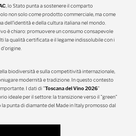
PAC
, lo Stato punta a sostenere il comparto
icolo non solo come prodotto commerciale, ma come
dell’identità e della cultura italiana nel mondo.
tivo è chiaro: promuovere un consumo consapevole
ti la qualità certificata e il legame indissolubile con i
i d'origine.
della biodiversità e sulla competitività internazionale,
niugare modernità e tradizione. In questo contesto
mportante. I dati di "
Toscana del Vino 2026
"
o ideale per il settore: la transizione verso il "green"
o la punta di diamante del Made in Italy promosso dal