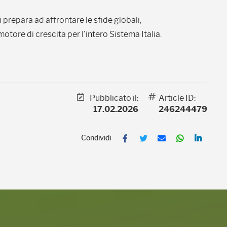
i prepara ad affrontare le sfide globali,
ore di crescita per l'intero Sistema Italia.
Pubblicato il:
Article ID:
17.02.2026
246244479
F
T
E
W
L
a
w
m
h
i
c
i
a
a
n
e
t
i
t
k
b
t
l
s
e
o
e
A
d
o
r
p
I
k
p
n