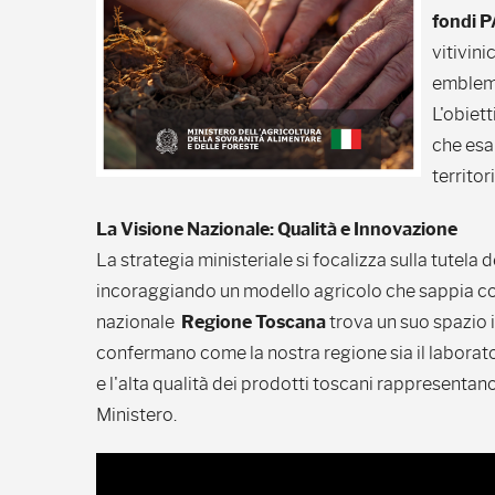
fondi 
vitivin
emblema 
L'obiet
che esal
territor
La Visione Nazionale: Qualità e Innovazione
La strategia ministeriale si focalizza sulla tutela 
incoraggiando un modello agricolo che sappia co
nazionale
Regione Toscana
trova un suo spazio i
confermano come la nostra regione sia il laboratori
e l'alta qualità dei prodotti toscani rappresentan
Ministero.