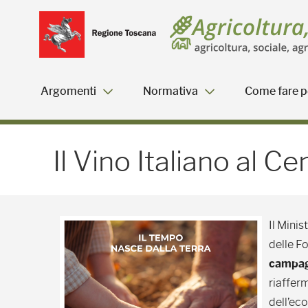
Salta
Salta
Skip to Main Content
al
al
menu
Footer
Argomenti
Normativa
Come fare pe
Il Vino Italiano al Cen
Il Vino Italiano al
Il Minis
delle F
campagn
riaffer
dell’eco