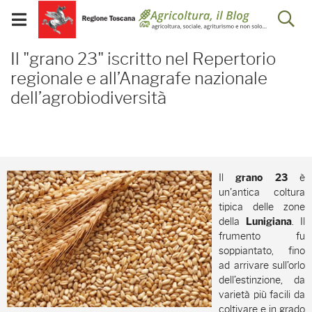
Salta
Salta
Skip to Main Content
Ap
al
al
Visualizza/chiudi
menu
Footer
menu
la
Il "grano 23" iscritto ne
mobile
Il "grano 23" iscritto nel Repertorio
ri
regionale e all’Anagrafe nazionale
dell’agrobiodiversità
Il
è
grano 23
un'antica coltura
tipica delle zone
della
. Il
Lunigiana
frumento fu
soppiantato, fino
ad arrivare sull’orlo
dell’estinzione, da
varietà più facili da
coltivare e in grado