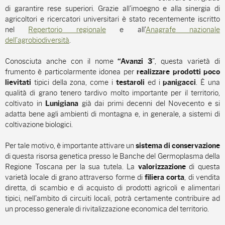
di garantire rese superiori. Grazie all'imoegno e alla sinergia di
agricoltori e ricercatori universitari è stato recentemente iscritto
nel
Repertorio regionale
e all’
Anagrafe nazionale
dell’agrobiodiversità
.
Conosciuta anche con il nome
”, questa varietà di
“Avanzi 3
frumento è particolarmente idonea per
realizzare prodotti poco
tipici della zona, come i
ed i
. È una
lievitati
testaroli
panigacci
qualità di grano tenero tardivo molto importante per il territorio,
coltivato in
già dai primi decenni del Novecento e
si
Lunigiana
adatta bene agli ambienti di montagna e, in generale, a sistemi di
coltivazione biologici.
Per tale motivo, è importante attivare un
sistema di conservazione
di questa risorsa genetica presso le Banche del Germoplasma della
Regione Toscana per la sua tutela. La
di questa
valorizzazione
varietà locale di grano attraverso forme di
, di vendita
filiera corta
diretta, di scambio e di acquisto di prodotti agricoli e alimentari
tipici, nell’ambito di circuiti locali, potrà certamente contribuire ad
un processo generale di rivitalizzazione economica del territorio.