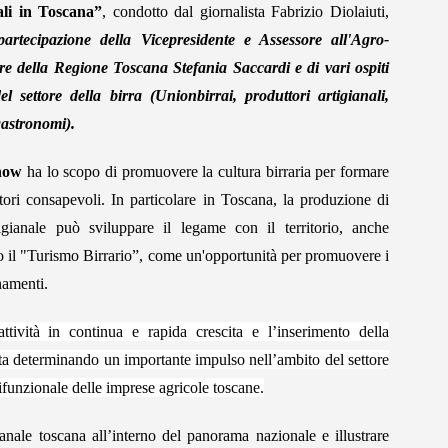
ali in Toscana
”
, condotto dal giornalista Fabrizio Diolaiuti,
artecipazione della Vicepresidente e Assessore all'Agro-
re della Regione Toscana Stefania Saccardi e di vari ospiti
del settore della birra (Unionbirrai, produttori artigianali,
gastronomi).
show
ha lo scopo di promuovere la cultura birraria per formare
ori consapevoli. In particolare in Toscana, la produzione di
tigianale può sviluppare il legame con il territorio, anche
o il
"Turismo Birrario”, come un'opportunità per promuovere i
inamenti.
ttività in continua e rapida crescita e l’inserimento della
e sta determinando un importante impulso nell’ambito del settore
funzionale delle imprese agricole toscane.
ianale toscana all’interno del panorama nazionale e illustrare