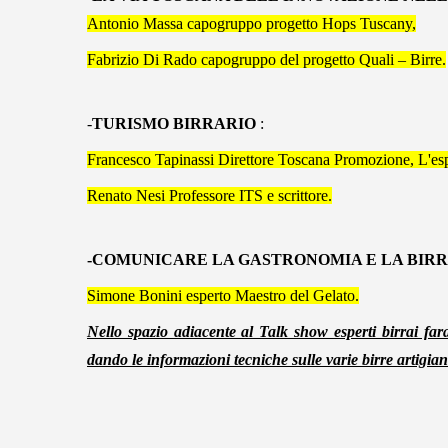
Antonio Massa capogruppo progetto Hops Tuscany,
Fabrizio Di Rado capogruppo del progetto Quali – Birre.
-
TURISMO BIRRARIO
:
Francesco Tapinassi Direttore Toscana Promozione, L'esp
Renato Nesi Professore ITS e scrittore.
-COMUNICARE LA GASTRONOMIA E LA BIRRA: “P
Simone Bonini esperto Maestro del Gelato.
Nello spazio adiacente al Talk show esperti birrai far
dando le informazioni tecniche sulle varie birre artigiana