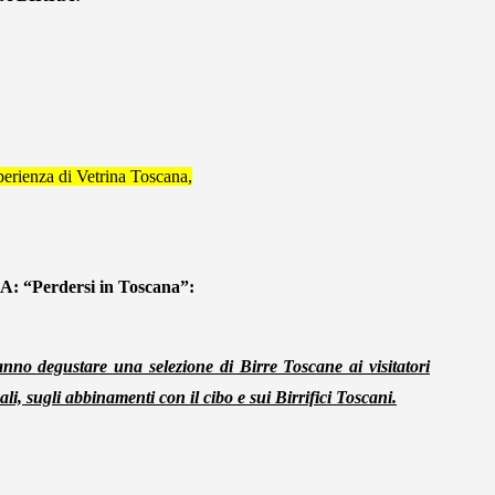
erienza di Vetrina Toscana,
erdersi in Toscana”:
anno degustare una selezione di Birre Toscane ai visitatori
li, sugli abbinamenti con il cibo e sui Birrifici Toscani.