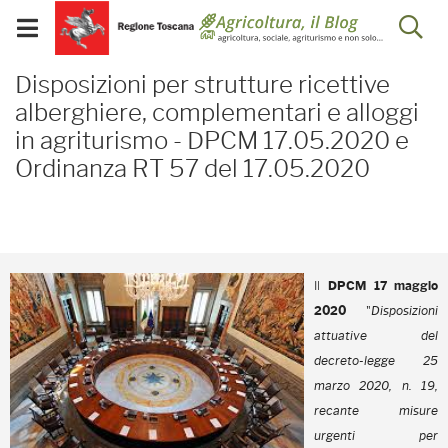
Salta
Salta
Skip to Main Content
Ap
al
al
Visualizza/chiudi
menu
Footer
menu
la
Disposizioni per struttu
mobile
Disposizioni per strutture ricettive
ri
alberghiere, complementari e alloggi
in agriturismo - DPCM 17.05.2020 e
Ordinanza RT 57 del 17.05.2020
Il
DPCM
17 maggio
2020
"
Disposizioni
attuative del
decreto-legge 25
marzo 2020, n. 19,
recante misure
urgenti per