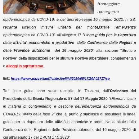
fronteggiare
l'emergenza
epidemiologica da COVID-19, e del decreto-legge 16 maggio 2020, n. 33,
recante ulteriori misure urgenti per fronteggiare l'emergenza
epidemiologica da COVID-19
" all'allegato 17
"
Linee guida per la riapertura
delle attivita' economiche e produttive
della Conferenza delle Regioni e
delle Province autonome
del 16 maggio 2020
" alla sezione "Strutture
ricettive" detta disposizioni per le strutture ricettive alberghiere, complementari
e
alloggi in
agriturismo
.
link:
https://www.gazzettaufficiale.it/eli/id/2020/05/17/20A02717/sg
Tali linee guida sono state recepite, in Toscana, dall'
Ordinanza
del
Presidente della Giunta Regionale
n.
57
del
17 Maggio 2020
"
Ulteriori misure
in materia di contenimento e gestione dell'emergenza epidemiologica da
COVID-19. Avvio della fase 2
" che, al punto 2 stabilisce
di assumere le linee
guida per la riapertura delle attività economiche e produttive adottate dalla
Conferenza delle Regioni e delle Province autonome del 16 maggio 2020, di
cui all'allegato 17 del
DPCM 17.5.2020"