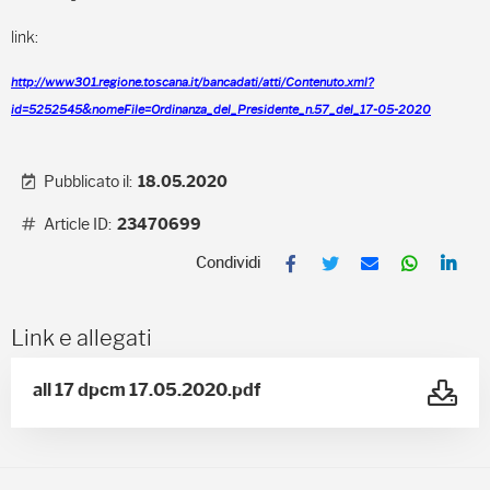
link:
http://www301.regione.toscana.it/bancadati/atti/Contenuto.xml?
id=5252545&nomeFile=Ordinanza_del_Presidente_n.57_del_17-05-2020
Pubblicato il:
18.05.2020
Article ID:
23470699
F
T
E
W
L
a
w
m
h
i
c
i
a
a
n
e
t
i
t
k
b
t
l
s
e
Link e allegati
o
e
A
d
o
r
p
I
k
p
n
all 17 dpcm 17.05.2020.pdf