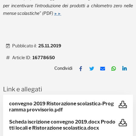
per incentivare l'introduzione dei prodotti a chilometro zero nelle
mense scolastiche" (PDF)
►►
Pubblicato il:
25.11.2019
Article ID:
16778650
F
T
E
W
L
a
w
m
h
i
c
i
a
a
n
e
t
i
t
k
b
t
l
s
e
Link e allegati
o
e
A
d
o
r
p
I
k
p
n
convegno 2019 Ristorazione scolastica-Prog
ramma provvisorio.pdf
Scheda iscrizione convegno 2019.docx Prodo
tti locali e Ristorazione scolastica.docx