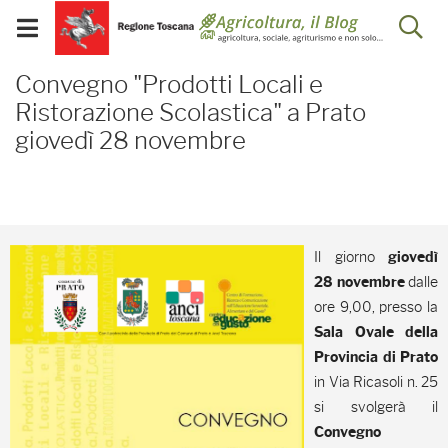
Salta
Salta
Skip to Main Content
Ap
al
al
Visualizza/chiudi
menu
Footer
menu
la
Convegno "Prodotti Loca
mobile
Convegno "Prodotti Locali e
ri
Ristorazione Scolastica" a Prato
giovedì 28 novembre
Il giorno
giovedì
dalle
28 novembre
ore 9,00, presso la
Sala Ovale della
Provincia di Prato
in Via Ricasoli n. 25
si svolgerà il
Convegno