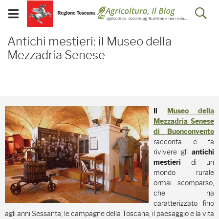
Salta
Salta
Skip to Main Content
Ap
al
al
Visualizza/chiudi
menu
Footer
menu
la
Antichi mestieri: il Mus
mobile
Antichi mestieri: il Museo della
ri
Mezzadria Senese
Il
Museo della
Mezzadria Senese
di Buonconvento
racconta e fa
rivivere gli
antichi
di un
mestieri
mondo rurale
ormai scomparso,
che ha
caratterizzato fino
agli anni Sessanta, le campagne della Toscana, il paesaggio e la vita