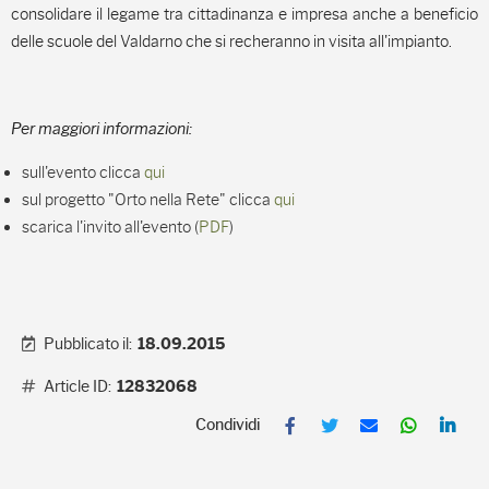
consolidare il legame tra cittadinanza e impresa anche a beneficio
delle scuole del Valdarno che si recheranno in visita all'impianto.
Per maggiori informazioni:
sull'evento clicca
qui
sul progetto "Orto nella Rete" clicca
qui
scarica l'invito all'evento (
PDF
)
Pubblicato il:
18.09.2015
Article ID:
12832068
F
T
E
W
L
a
w
m
h
i
c
i
a
a
n
e
t
i
t
k
b
t
l
s
e