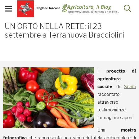
Salta
Salta
Skip to Main Content
Ap
al
al
Visualizza/chiudi
menu
Footer
menu
la
UN ORTO NELLA RETE: il 
mobile
UN ORTO NELLA RETE: il 23
ri
settembre a Terranuova Bracciolini
Il
progetto di
agricoltura
di
Snam
sociale
raccontato
attraverso
testimonianze,
immagini e sapori.
Una
mostra
che rappresenta una storia di tutela ambientale e di
fotografica