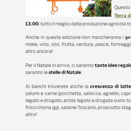
Quest
Terra d
13.00
, tutto il meglio della produzione agricola t
Anche in questa edizione non mancheranno i
pr
miele, vino, olio, frutta, verdura, pesce, formaggi
altro ancora!
Per il Natale in arrivo, ci saranno
tante idee regal
saranno le
stelle di Natale
.
Ai banchi troverete anche la
crescenza di latt
salumi e carne (porchetta, salsicce, agnello, cap
legato e drogato, arista legato e drogata suino tos
finocchiona igp, salame Toscano, prosciutto stag
altro!