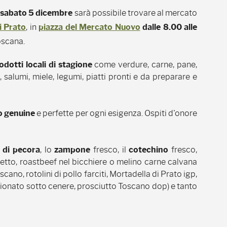
o
sabato 5 dicembre
sarà possibile trovare al mercato
i Prato
, in
piazza del Mercato Nuovo
dalle 8.00 alle
oscana.
odotti locali di stagione
come verdure, carne, pane,
, salumi, miele, legumi, piatti pronti e da preparare e
o genuine
e perfette per ogni esigenza. Ospiti d'onore
e di pecora
, lo
zampone
fresco, il
cotechino
fresco,
retto, roastbeef nel bicchiere o melino carne calvana
cano, rotolini di pollo farciti, Mortadella di Prato igp,
ionato sotto cenere, prosciutto Toscano dop) e tanto