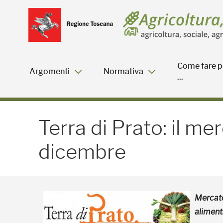
Salta
Salta
Skip to Main Content
al
al
menu
Footer
Come fare p
Argomenti
Normativa
...
Terra di Prato: il mercat
Terra di Prato: il me
dicembre
Mercato
aliment