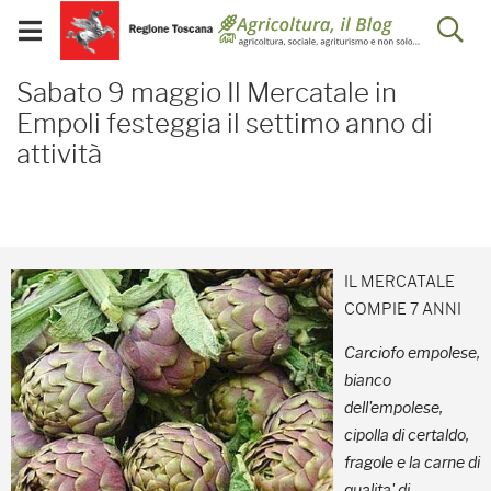
Salta
Salta
Skip to Main Content
Ap
al
al
Visualizza/chiudi
menu
Footer
menu
la
Sabato 9 maggio Il Merca
mobile
Sabato 9 maggio Il Mercatale in
ri
Empoli festeggia il settimo anno di
attività
IL MERCATALE
COMPIE 7 ANNI
Carciofo empolese,
bianco
dell'empolese,
cipolla di certaldo,
fragole e la carne di
qualita' di