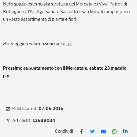
Nello spazio esterno alla struttura del Mercatale i Vivai Petreti di
Bottegone e l'Az. Agr. Sandro Sassetti di San Miniato proporranno
un vasto assortimento di piante e fiori.
Per maggiori informazioni clicca
qui
Prossimo appuntamento con il Mercatale, sabato 23 maggio
p.v.
Pubblicato il:
07.05.2015
Article ID:
12589034
F
T
E
W
L
a
w
m
h
i