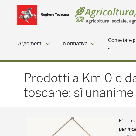
Salta
Salta
Skip to Main Content
al
al
menu
Footer
Come fare p
Argomenti
Normativa
...
Prodotti a Km 0 e da fil
Prodotti a Km 0 e da
toscane: sì unanime 
E' pros
per inc