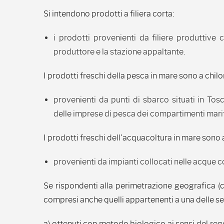
Si intendono prodotti a filiera corta:
i prodotti provenienti da filiere produttive 
produttore e la stazione appaltante.
I prodotti freschi della pesca in mare sono a chil
provenienti da punti di sbarco situati in Tosc
delle imprese di pesca dei compartimenti marit
I prodotti freschi dell'acquacoltura in mare sono 
provenienti da impianti collocati nelle acque co
Se rispondenti alla perimetrazione geografica (c
compresi anche quelli appartenenti a una delle se
a) ottenuti con metodo biologico ai sensi del re