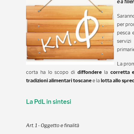
e a fili
Sarann
per pro
pesca e
servizi
primarie
La prom
corta ha lo scopo di
diffondere
la
corretta 
tradizioni alimentari toscane
e la
lotta allo spr
La PdL in sintesi
Art. 1 - Oggetto e finalità