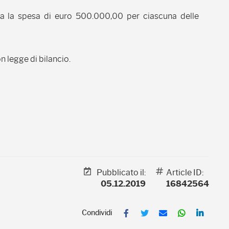
ata la spesa di euro 500.000,00 per ciascuna delle
on legge di bilancio.
Pubblicato il:
Article ID:
05.12.2019
16842564
F
T
E
W
L
a
w
m
h
i
c
i
a
a
n