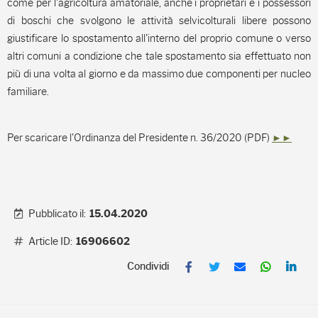
come per l'agricoltura amatoriale, anche i proprietari e i possessori
di boschi che svolgono le attività selvicolturali libere possono
giustificare lo spostamento all'interno del proprio comune o verso
altri comuni a condizione che tale spostamento sia effettuato non
più di una volta al giorno e da massimo due componenti per nucleo
familiare.
Per scaricare l'Ordinanza del Presidente n. 36/2020 (PDF)
►►
Pubblicato il:
15.04.2020
Article ID:
16906602
F
T
E
W
L
a
w
m
h
i
c
i
a
a
n
e
t
i
t
k
b
t
l
s
e
o
e
A
d