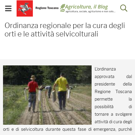
Salta
Salta
Skip to Main Content
Ap
al
al
Visualizza/chiudi
menu
Footer
menu
la
Ordinanza regionale per la
mobile
Ordinanza regionale per la cura degli
ri
orti e le attività selvicolturali
L'ordinanza
approvata dal
presidente della
Regione Toscana
permette la
possibilità di
tornare a svolgere
attività di cura degli
orti e di selvicoltura durante questa fase di emergenza, purché