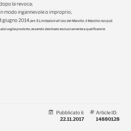
" dopo la revoca;
a" in modo ingannevole o improprio;
 3 giugno 2014.
(art. 5 Limitazioni all'uso del Marchio. Il Marchio non può
qualsivoglia prodotto, essendo destinato esclusivamente a qualificare le
Pubblicato il:
Article ID:
22.11.2017
14880128