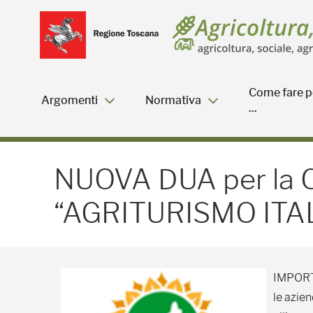
Salta
Salta
Skip to Main Content
al
al
menu
Footer
Come fare p
Argomenti
Normativa
...
NUOVA DUA per la CON
NUOVA DUA per la
“AGRITURISMO ITAL
IMPOR
le azien