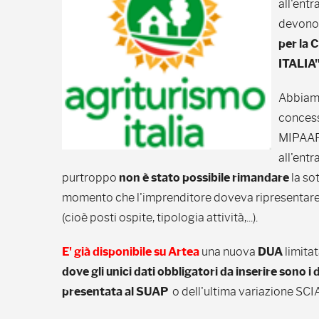
all'entr
devono
per l
ITALIA
Abbiamo
concess
MIPAAF) 
all'entr
purtroppo
non è stato possibile rimandare
la so
momento che l'imprenditore doveva ripresentare u
(cioè posti ospite, tipologia attività,...).
E' già disponibile su Artea
una nuova
DUA
limitat
dove gli unici dati obbligatori da inserire sono i 
presentata al SUAP
o dell'ultima variazione SCIA