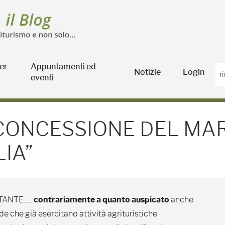
er
Appuntamenti ed
Notizie
Login
eventi
CESSIONE DEL MARCHIO 
 CONCESSIONE DEL MA
IA”
TANTE…..
contrariamente a quanto auspicato
anche
de che già esercitano attività agrituristiche