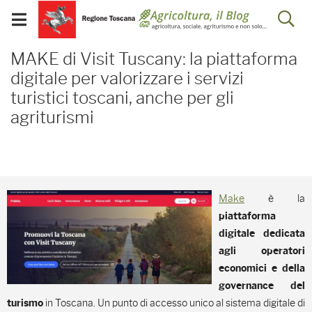
Salta
Salta
Skip to Main Content
Ap
al
al
Visualizza/chiudi
menu
Footer
menu
la
MAKE di Visit Tuscany: la
mobile
MAKE di Visit Tuscany: la piattaforma
ri
digitale per valorizzare i servizi
turistici toscani, anche per gli
agriturismi
Make
è la
piattaforma
digitale
dedicata
agli operatori
economici e della
governance del
in Toscana. Un punto di accesso unico al sistema digitale di
turismo