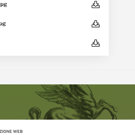
pg
pg
ZIONE WEB