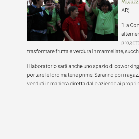
Ragazzi
AR).
"La Con
alterne
progett
trasformare frutta e verdura in marmellate, succhi 
Il laboratorio sarà anche uno spazio di coworkin
portare le loro materie prime. Saranno poi i ragaz
venduti in maniera diretta dalle aziende ai propri c