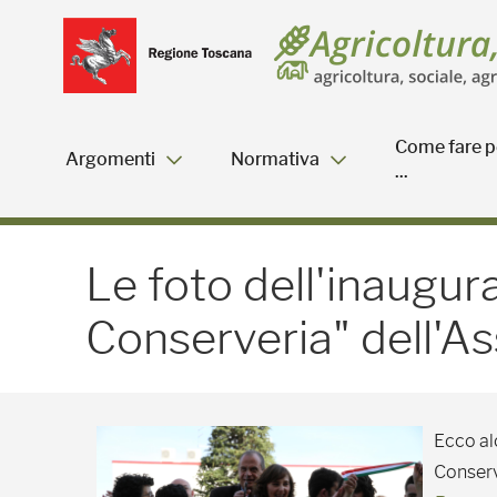
Salta
Salta
Skip to Main Content
al
al
menu
Footer
Come fare p
Argomenti
Normativa
...
Le foto dell'inaugurazio
Le foto dell'inaugur
Conserveria" dell'As
Ecco al
Conserv