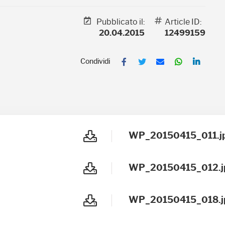
Pubblicato il:
Article ID:
20.04.2015
12499159
F
T
E
W
L
a
w
m
h
i
c
i
a
a
n
e
t
i
t
k
b
t
l
s
e
o
e
A
d
o
r
p
I
k
p
n
WP_20150415_011.j
WP_20150415_012.j
WP_20150415_018.j