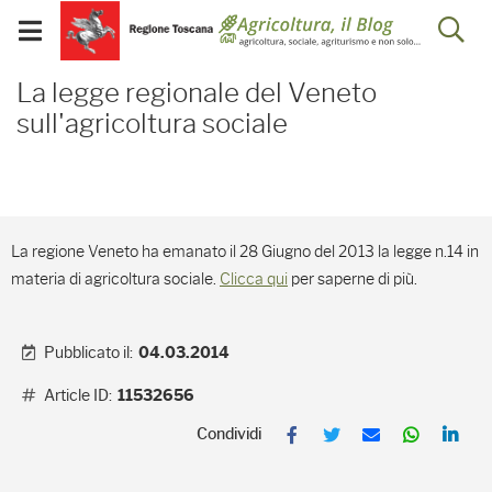
Salta
Salta
Skip to Main Content
Ap
al
al
Visualizza/chiudi
menu
Footer
menu
la
La legge regionale del Ve
mobile
La legge regionale del Veneto
ri
sull'agricoltura sociale
La regione Veneto ha emanato il 28 Giugno del 2013 la legge n.14 in
materia di agricoltura sociale.
Clicca qui
per saperne di più.
Pubblicato il:
04.03.2014
Article ID:
11532656
F
T
E
W
L
a
w
m
h
i
c
i
a
a
n
e
t
i
t
k