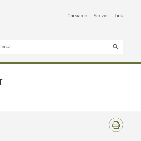
Chi siamo
Scrivici
Link
gricoltura sostenibile" -
r
S
t