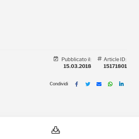
Pubblicato il:
Article ID:
15.03.2018
15171801
F
T
E
W
L
a
w
m
h
i
c
i
a
a
n
e
t
i
t
k
b
t
l
s
e
o
e
A
d
o
r
p
I
k
p
n