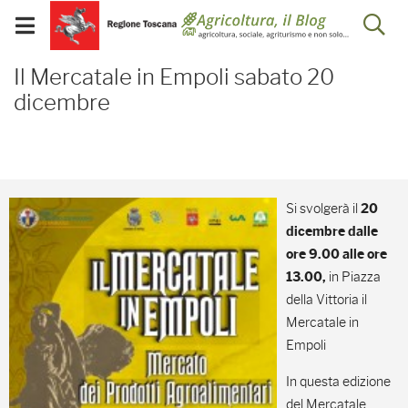
Salta
Salta
Skip to Main Content
Ap
al
al
Visualizza/chiudi
menu
Footer
menu
la
Il Mercatale in Empoli s
mobile
Il Mercatale in Empoli sabato 20
ri
dicembre
Si svolgerà il
20
dicembre dalle
ore 9.00 alle ore
in Piazza
13.00,
della Vittoria il
Mercatale in
Empoli
In questa edizione
del Mercatale,