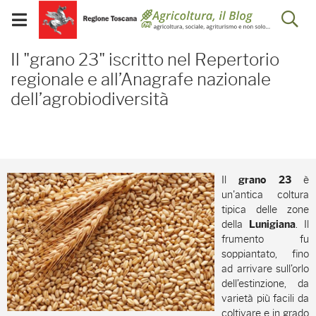
Salta
Salta
Skip to Main Content
Ap
al
al
Visualizza/chiudi
menu
Footer
menu
la
Il "grano 23" iscritto ne
mobile
Il "grano 23" iscritto nel Repertorio
ri
regionale e all’Anagrafe nazionale
dell’agrobiodiversità
Il
è
grano 23
un'antica coltura
tipica delle zone
della
. Il
Lunigiana
frumento fu
soppiantato, fino
ad arrivare sull’orlo
dell’estinzione, da
varietà più facili da
coltivare e in grado