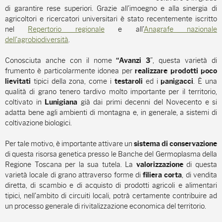
di garantire rese superiori. Grazie all'imoegno e alla sinergia di
agricoltori e ricercatori universitari è stato recentemente iscritto
nel
Repertorio regionale
e all’
Anagrafe nazionale
dell’agrobiodiversità
.
Conosciuta anche con il nome
”, questa varietà di
“Avanzi 3
frumento è particolarmente idonea per
realizzare prodotti poco
tipici della zona, come i
ed i
. È una
lievitati
testaroli
panigacci
qualità di grano tenero tardivo molto importante per il territorio,
coltivato in
già dai primi decenni del Novecento e
si
Lunigiana
adatta bene agli ambienti di montagna e, in generale, a sistemi di
coltivazione biologici.
Per tale motivo, è importante attivare un
sistema di conservazione
di questa risorsa genetica presso le Banche del Germoplasma della
Regione Toscana per la sua tutela. La
di questa
valorizzazione
varietà locale di grano attraverso forme di
, di vendita
filiera corta
diretta, di scambio e di acquisto di prodotti agricoli e alimentari
tipici, nell’ambito di circuiti locali, potrà certamente contribuire ad
un processo generale di rivitalizzazione economica del territorio.