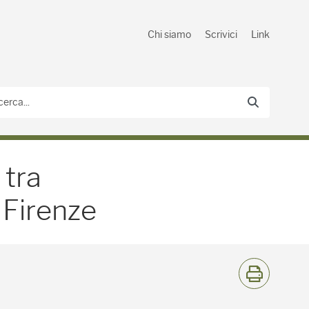
Chi siamo
Scrivici
Link
stenibilità e innovazion
 tra
 Firenze
S
t