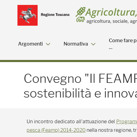
Salta
Salta
Skip to Main Content
al
al
menu
Footer
Come fare p
Argomenti
Normativa
...
Convegno "Il FEAMP 2014
Convegno "Il FEAMP
sostenibilità e inno
Un incontro dedicato all'attuazione del
Programm
pesca (Feamp) 2014-2020
nella nostra regione, tr