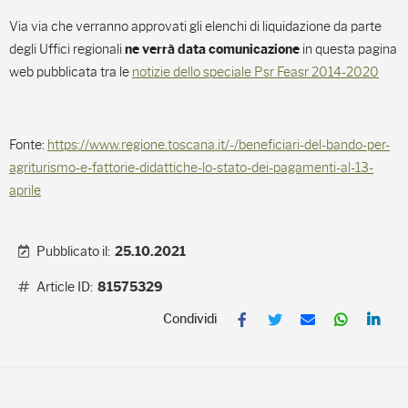
Via via che verranno approvati gli elenchi di liquidazione da parte
degli Uffici regionali
in questa pagina
ne verrà data
comunicazione
web pubblicata tra le
notizie dello speciale Psr Feasr 2014-2020
Fonte:
https://www.regione.toscana.it/-/beneficiari-del-bando-per-
agriturismo-e-fattorie-didattiche-lo-stato-dei-pagamenti-al-13-
aprile
Pubblicato il:
25.10.2021
Article ID:
81575329
F
T
E
W
L
a
w
m
h
i
c
i
a
a
n
e
t
i
t
k
b
t
l
s
e
o
e
A
d
o
r
p
I