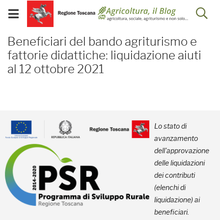
Salta
Salta
Skip to Main Content
Ap
al
al
Visualizza/chiudi
menu
Footer
menu
la
Beneficiari del bando agr
mobile
Beneficiari del bando agriturismo e
ri
fattorie didattiche: liquidazione aiuti
al 12 ottobre 2021
Lo stato di
avanzamento
dell'approvazione
delle liquidazioni
dei contributi
(elenchi di
liquidazione) ai
beneficiari.