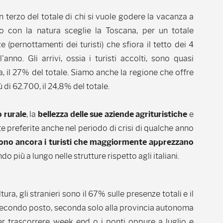
n terzo del totale di chi si vuole godere la vacanza a
o con la natura sceglie la Toscana, per un totale
e (pernottamenti dei turisti) che sfiora il tetto dei 4
l'anno. Gli arrivi, ossia i turisti accolti, sono quasi
, il 27% del totale. Siamo anche la regione che offre
 di 62.700, il 24,8% del totale.
o rurale
, la
bellezza delle sue aziende agrituristiche
e
te preferite anche nel periodo di crisi di qualche anno
 sono ancora i turisti che maggiormente apprezzano
 più a lungo nelle strutture rispetto agli italiani.
ra, gli stranieri sono il 67% sulle presenze totali e il
 secondo posto, seconda solo alla provincia autonoma
per trascorrere week end o i ponti oppure a luglio e