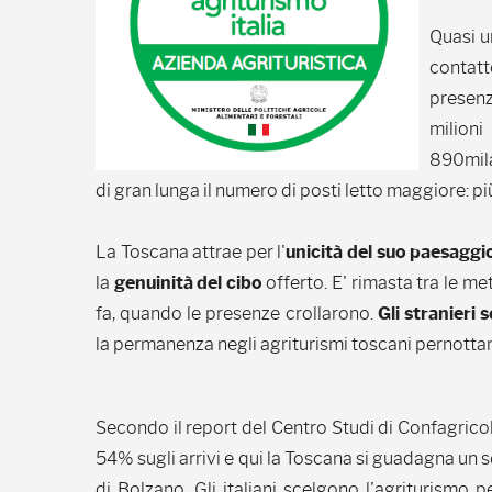
Quasi u
contatt
presenz
milioni 
890mila
di gran lunga il numero di posti letto maggiore: più
La Toscana attrae per l'
unicità del suo paesaggi
la
genuinità del cibo
offerto. E' rimasta tra le me
fa, quando le presenze crollarono.
Gli stranieri
la permanenza negli agriturismi toscani pernottando
Secondo il report del Centro Studi di Confagricoltu
54% sugli arrivi e qui la Toscana si guadagna un
di Bolzano. Gli italiani scelgono l'agriturismo 