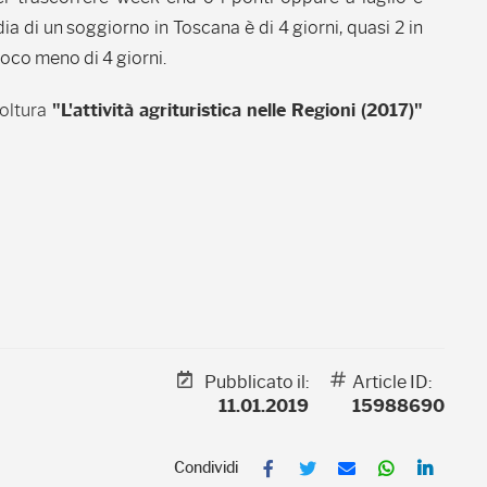
 di un soggiorno in Toscana è di 4 giorni, quasi 2 in
 poco meno di 4 giorni.
coltura
"L'attività agrituristica nelle Regioni (2017)"
Pubblicato il:
Article ID:
11.01.2019
15988690
F
T
E
W
L
a
w
m
h
i