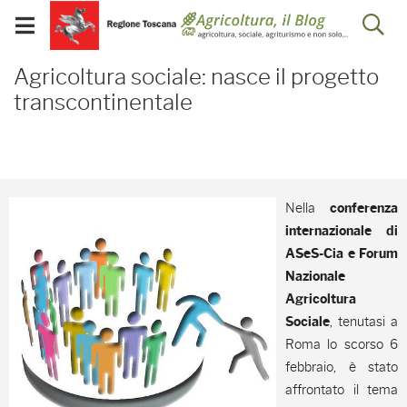
Salta
Salta
Skip to Main Content
Ap
al
al
Visualizza/chiudi
menu
Footer
menu
la
Agricoltura sociale: nas
mobile
Agricoltura sociale: nasce il progetto
ri
transcontinentale
Nella
conferenza
internazionale di
ASeS-Cia e Forum
Nazionale
Agricoltura
, tenutasi a
Sociale
Roma lo scorso 6
febbraio, è stato
affrontato il tema