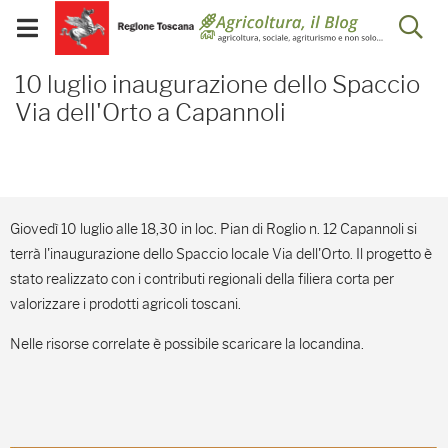
Salta
Salta
Skip to Main Content
Ap
al
al
Visualizza/chiudi
menu
Footer
menu
la
10 luglio inaugurazione 
mobile
10 luglio inaugurazione dello Spaccio
ri
Via dell'Orto a Capannoli
Giovedì 10 luglio alle 18,30 in loc. Pian di Roglio n. 12 Capannoli si
terrà l'inaugurazione dello Spaccio locale Via dell'Orto. Il progetto è
stato realizzato con i contributi regionali della filiera corta per
valorizzare i prodotti agricoli toscani.
Nelle risorse correlate è possibile scaricare la locandina.