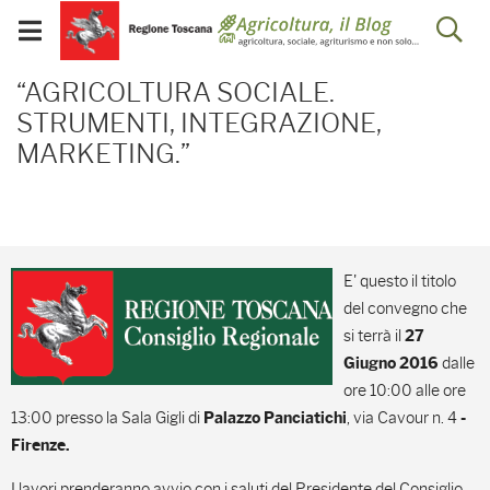
Salta
Salta
Skip to Main Content
Ap
al
al
Visualizza/chiudi
menu
Footer
menu
la
“AGRICOLTURA SOCIALE
mobile
“AGRICOLTURA SOCIALE.
ri
STRUMENTI, INTEGRAZIONE,
MARKETING.”
E' questo il titolo
del convegno che
si terrà il
27
dalle
Giugno 2016
ore 10:00 alle ore
13:00 presso la Sala Gigli di
, via Cavour n. 4
Palazzo Panciatichi
-
Firenze.
I lavori prenderanno avvio con i saluti del Presidente del Consiglio