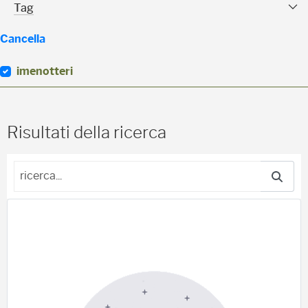
Tag Facet
Tag
Cancella
imenotteri
(
0
)
Risultati della ricerca