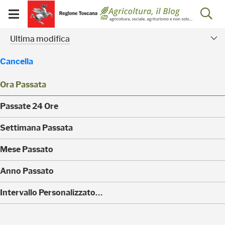
Salta
Salta
Skip to Main Content
Ap
al
al
Visualizza/chiudi
menu
Footer
menu
la
Risultati della ricerca - 
Facet modificati
mobile
Ultima modifica
ri
Cancella
Ora Passata
(
Passate 24 Ore
0
)
(
Settimana Passata
0
)
(
Mese Passato
0
)
(
Anno Passato
0
)
(
Intervallo Personalizzato…
2
)