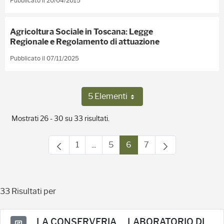
Pubblicato il 20/04/2015
Agricoltura Sociale in Toscana: Legge
Regionale e Regolamento di attuazione
Pubblicato il 07/11/2025
5 Elementi
Per pagina
Mostrati 26 - 30 su 33 risultati.
1
...
5
6
7
Pagina
Pagine intermedie Use TAB to navig
Pagina
Pagina
Pagina
33 Risultati per
LA CONSERVERIA…. LABORATORIO DI