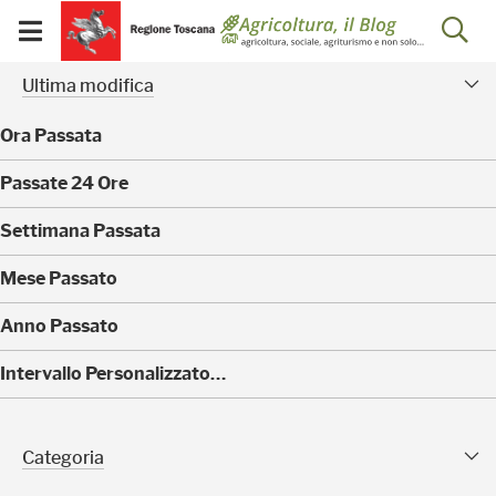
Salta
Salta
Skip to Main Content
Ap
al
al
Visualizza/chiudi
menu
Footer
menu
la
Risultati della ricerca - 
Facet modificati
mobile
Ultima modifica
ri
Ora Passata
(
Passate 24 Ore
0
)
(
Settimana Passata
0
)
(
Mese Passato
0
)
(
Anno Passato
0
)
(
Intervallo Personalizzato…
4
)
Categoria Sfaccettature
Categoria