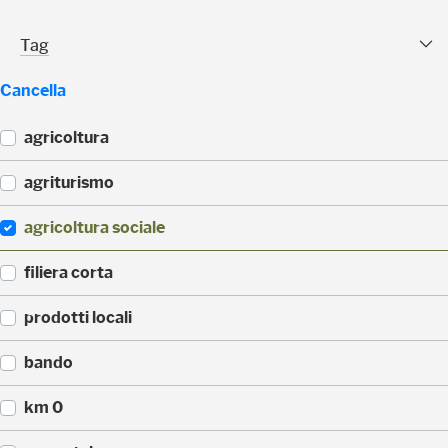
(
1
Tag Facet
Tag
)
Cancella
agricoltura
(
agriturismo
4
4
(
agricoltura sociale
)
4
3
(
filiera corta
)
3
3
(
prodotti locali
)
3
0
(
bando
)
2
2
(
km 0
)
1
4