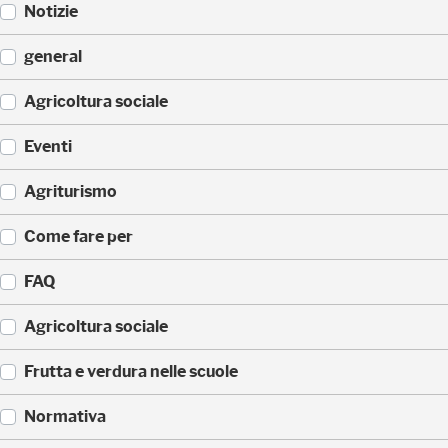
Notizie
(
general
3
1
(
Agricoltura sociale
)
2
8
(
Eventi
)
2
0
(
Agriturismo
)
1
7
(
Come fare per
)
6
)
(
FAQ
3
)
(
Agricoltura sociale
3
)
(
Frutta e verdura nelle scuole
1
)
(
Normativa
1
)