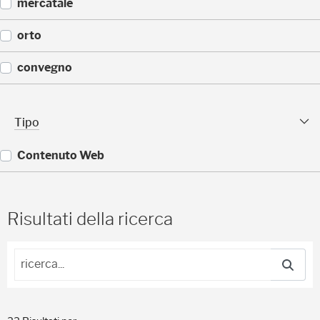
(
mercatale
)
1
4
(
orto
)
1
1
(
convegno
)
1
1
(
)
9
Tipo sfaccettature
Tipo
)
Contenuto Web
(
3
3
Risultati della ricerca
)