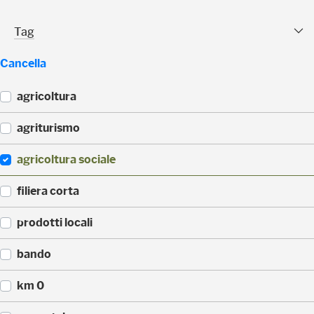
(
1
Tag Facet
Tag
)
Cancella
agricoltura
(
agriturismo
4
4
(
agricoltura sociale
)
4
3
(
filiera corta
)
3
3
(
prodotti locali
)
3
0
(
bando
)
2
2
(
km 0
)
1
4