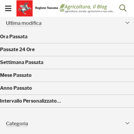
Salta
Salta
Skip to Main Content
Ap
al
al
Visualizza/chiudi
menu
Footer
menu
la
Risultati della ricerca - 
Facet modificati
mobile
Ultima modifica
ri
Ora Passata
(
Passate 24 Ore
0
)
(
Settimana Passata
0
)
(
Mese Passato
0
)
(
Anno Passato
0
)
(
Intervallo Personalizzato…
4
)
Categoria Sfaccettature
Categoria