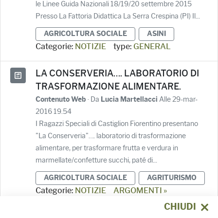
le Linee Guida Nazionali 18/19/20 settembre 2015
Presso La Fattoria Didattica La Serra Crespina (PI) Il...
AGRICOLTURA SOCIALE
ASINI
Categorie:
NOTIZIE
type:
GENERAL
LA CONSERVERIA…. LABORATORIO DI
TRASFORMAZIONE ALIMENTARE.
· Da
Alle 29-mar-
Contenuto Web
Lucia Martellacci
2016 19.54
I Ragazzi Speciali di Castiglion Fiorentino presentano
"La Conserveria"…. laboratorio di trasformazione
alimentare, per trasformare frutta e verdura in
marmellate/confetture succhi, paté di...
AGRICOLTURA SOCIALE
AGRITURISMO
Categorie:
NOTIZIE
ARGOMENTI »
AGRICOLTURA SOCIALE
ARGOMENTI »
CHIUDI
AGRITURISMO
type:
GENERAL