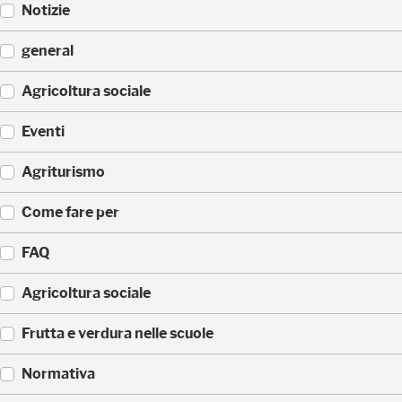
Notizie
(
general
3
1
(
Agricoltura sociale
)
2
8
(
Eventi
)
2
0
(
Agriturismo
)
1
7
(
Come fare per
)
6
)
(
FAQ
3
)
(
Agricoltura sociale
3
)
(
Frutta e verdura nelle scuole
1
)
(
Normativa
1
)