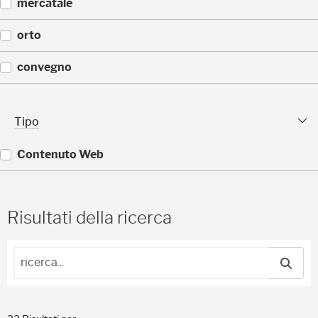
(
mercatale
)
1
4
(
orto
)
1
1
(
convegno
)
1
1
(
)
9
Tipo sfaccettature
Tipo
)
Contenuto Web
(
3
3
Risultati della ricerca
)