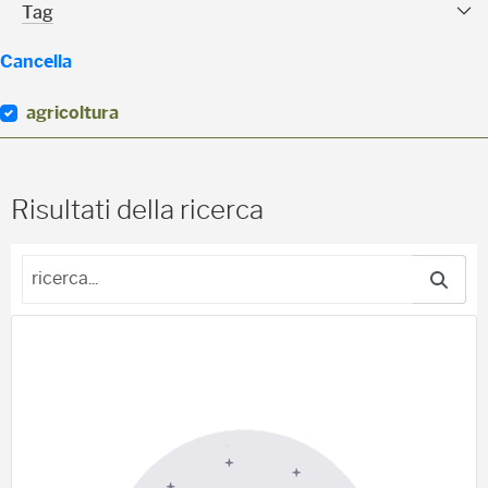
Tag Facet
Tag
Cancella
agricoltura
(
0
)
Risultati della ricerca