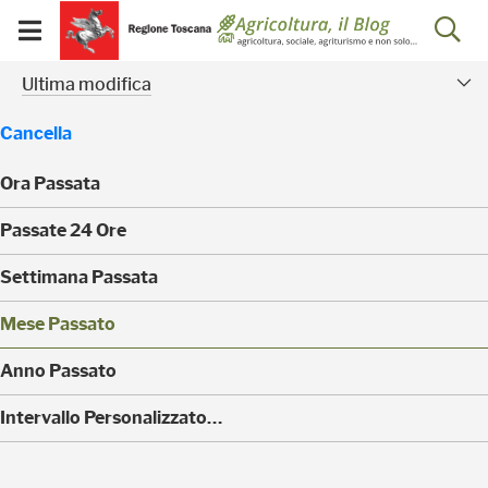
Salta
Salta
Skip to Main Content
Ap
al
al
Visualizza/chiudi
menu
Footer
menu
la
Risultati della ricerca - 
Facet modificati
mobile
Ultima modifica
ri
Cancella
Ora Passata
(
Passate 24 Ore
0
)
(
Settimana Passata
0
)
(
Mese Passato
0
)
(
Anno Passato
0
)
(
Intervallo Personalizzato…
8
)