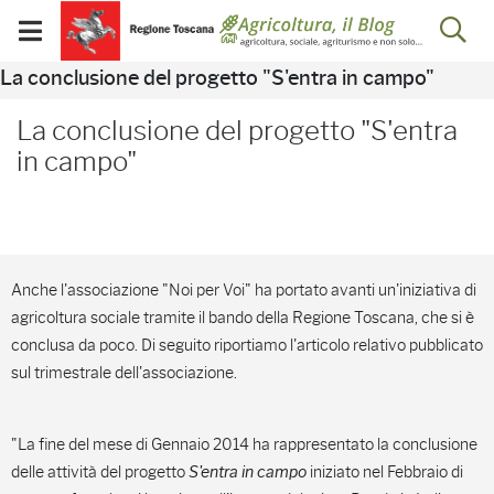
Salta
Salta
Skip to Main Content
Ap
al
al
Visualizza/chiudi
menu
Footer
menu
la
Risultati della ricerca - 
La conclusione del progetto "S'entra in campo"
mobile
ri
La conclusione del progetto "S'entra
in campo"
Anche l'associazione "Noi per Voi" ha portato avanti un'iniziativa di
agricoltura sociale tramite il bando della Regione Toscana, che si è
conclusa da poco. Di seguito riportiamo l'articolo relativo pubblicato
sul trimestrale dell'associazione.
"La fine del mese di Gennaio 2014 ha rappresentato la conclusione
delle attività del progetto
S'entra in campo
iniziato nel Febbraio di