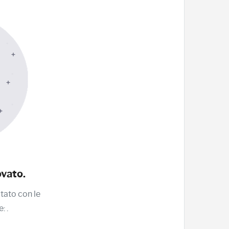
ovato.
ltato con le
e:
.