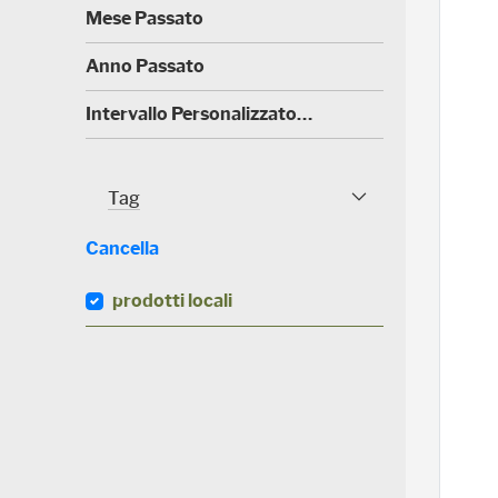
)
(
Mese Passato
0
)
(
Anno Passato
0
)
(
Intervallo Personalizzato…
6
)
Tag
Tag Facet
Cancella
prodotti locali
(
0
)