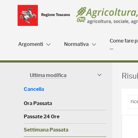
Salta
Salta
Skip to Main Content
al
al
menu
Footer
Come fare p
Argomenti
Normativa
...
Risultati della ricerca - 
Risul
Ultima modifica
Facet modificati
Cancella
Ora Passata
(
Passate 24 Ore
0
)
(
Settimana Passata
0