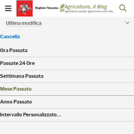
Salta
Salta
Skip to Main Content
Ap
al
al
Visualizza/chiudi
menu
Footer
menu
la
Risultati della ricerca - 
Facet modificati
mobile
Ultima modifica
ri
Cancella
Ora Passata
(
Passate 24 Ore
0
)
(
Settimana Passata
0
)
(
Mese Passato
0
)
(
Anno Passato
0
)
(
Intervallo Personalizzato…
1
)