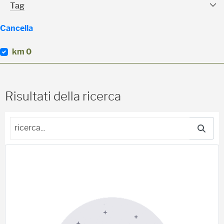
Tag Facet
Tag
Cancella
km 0
(
0
)
Risultati della ricerca