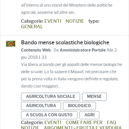
all'interno di uno stand del Ministero delle politiche
agricole, assieme ad altre sei...
Categorie:
EVENTI
NOTIZIE
type:
GENERAL
Bando mense scolastiche biologiche
· Da
Alle 2-
Contenuto Web
Amministratore Portale
giu-2018 1.33
Via libera al bando per gli appalti delle mense biologiche
delle scuole. Lo fa sapere il Mipaaf, nel precisare che
per la prima volta in Italia vengono definite e regolate,
dando così maggiori...
AGRICOLTURA SOCIALE
MENSE
AGRICOLTURA
BIOLOGICO
A SCUOLA CON GUSTO
AGRI
Categorie:
EVENTI
COME FARE PER
FAQ
NOTIZIE
ARGOMENTI » FRUTTA E VERDURA