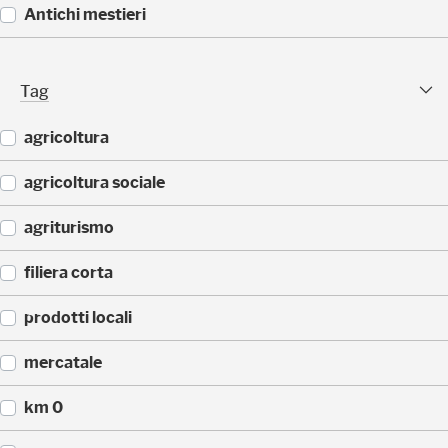
5
(
Antichi mestieri
)
3
2
(
)
2
Tag Facet
Tag
5
)
agricoltura
(
agricoltura sociale
2
5
(
agriturismo
)
1
7
(
filiera corta
)
1
5
(
prodotti locali
)
1
5
(
mercatale
)
1
3
(
km 0
)
1
1