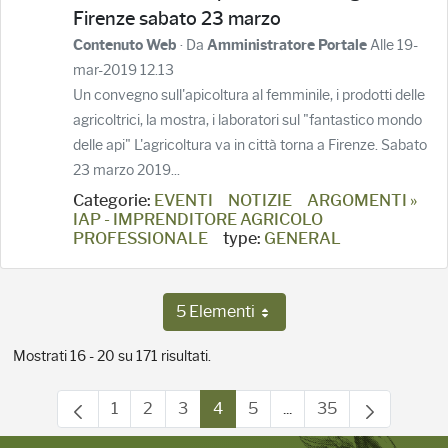
Firenze sabato 23 marzo
· Da
Alle 19-
Contenuto Web
Amministratore Portale
mar-2019 12.13
Un convegno sull'apicoltura al femminile, i prodotti delle
agricoltrici, la mostra, i laboratori sul "fantastico mondo
delle api" L'agricoltura va in città torna a Firenze. Sabato
23 marzo 2019...
Categorie:
EVENTI
NOTIZIE
ARGOMENTI »
IAP - IMPRENDITORE AGRICOLO
PROFESSIONALE
type:
GENERAL
5 Elementi
Per pagina
Mostrati 16 - 20 su 171 risultati.
1
2
3
4
5
...
35
Pagina
Pagina
Pagina
Pagina
Pagina
Pagine intermedie Use
Pagina