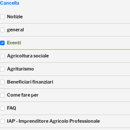
Cancella
Notizie
(
general
5
2
(
Eventi
3
3
)
3
(
Agricoltura sociale
5
1
)
7
(
Agriturismo
1
1
)
7
(
Beneficiari finanziari
0
8
)
8
(
Come fare per
)
4
2
(
FAQ
)
3
6
(
IAP - Imprenditore Agricolo Professionale
)
3