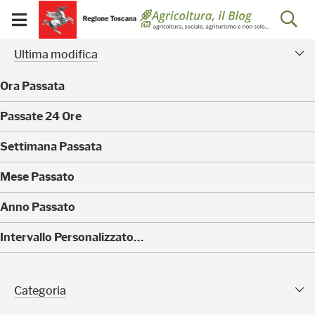
Salta
Salta
Skip to Main Content
Ap
al
al
Visualizza/chiudi
menu
Footer
menu
la
Risultati della ricerca - 
Facet modificati
mobile
Ultima modifica
ri
Ora Passata
(
Passate 24 Ore
0
)
(
Settimana Passata
0
)
(
Mese Passato
0
)
(
Anno Passato
0
)
(
Intervallo Personalizzato…
1
0
)
Categoria Sfaccettature
Categoria