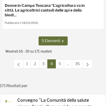
Donne in Campo Toscana “L’agricoltura va in
città. Le agricoltrici custodi delle api e della
biodi...
Pubblicato il 19/03/2019
5 Elementi
Per pagina
Mostrati 16 - 20 su 171 risultati.
1
2
3
4
5
...
35
Pagina
Pagina
Pagina
Pagina
Pagina
Pagine intermedie Use
Pagina
171 Risultati per
Convegno "La Comunità della salute