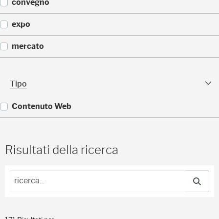
(
convegno
)
7
)
(
expo
6
)
(
mercato
5
)
(
5
Tipo sfaccettature
Tipo
)
Contenuto Web
(
1
7
Risultati della ricerca
1
)