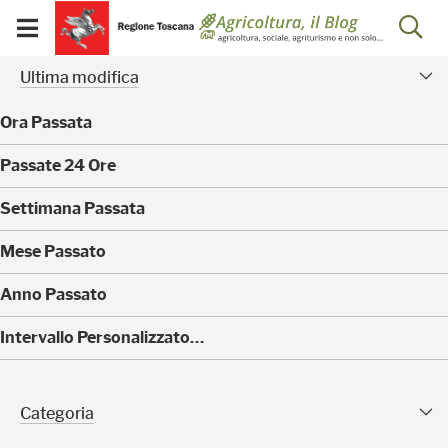
Salta
Salta
Skip to Main Content
Ap
al
al
Visualizza/chiudi
menu
Footer
menu
la
Risultati della ricerca - 
Facet modificati
mobile
Ultima modifica
ri
Ora Passata
(
Passate 24 Ore
0
)
(
Settimana Passata
0
)
(
Mese Passato
0
)
(
Anno Passato
0
)
(
Intervallo Personalizzato…
1
0
)
Categoria Sfaccettature
Categoria