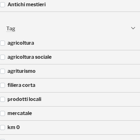
5
(
Antichi mestieri
)
3
2
(
)
2
Tag Facet
Tag
5
)
agricoltura
(
agricoltura sociale
2
5
(
agriturismo
)
1
7
(
filiera corta
)
1
5
(
prodotti locali
)
1
5
(
mercatale
)
1
3
(
km 0
)
1
1