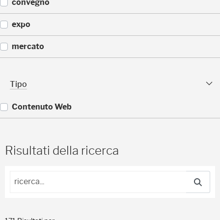
(
convegno
)
7
)
(
expo
6
)
(
mercato
5
)
(
5
Tipo sfaccettature
Tipo
)
Contenuto Web
(
1
7
Risultati della ricerca
1
)