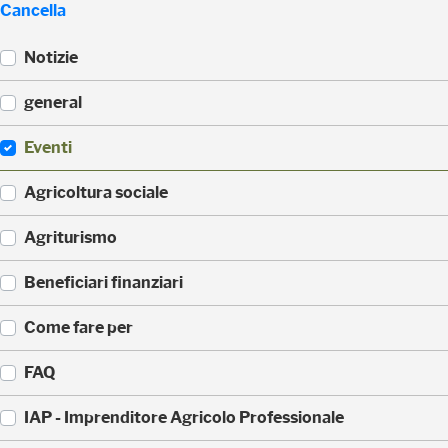
Cancella
Notizie
(
general
5
2
(
Eventi
3
3
)
3
(
Agricoltura sociale
5
1
)
7
(
Agriturismo
1
1
)
7
(
Beneficiari finanziari
0
8
)
8
(
Come fare per
)
4
2
(
FAQ
)
3
6
(
IAP - Imprenditore Agricolo Professionale
)
3