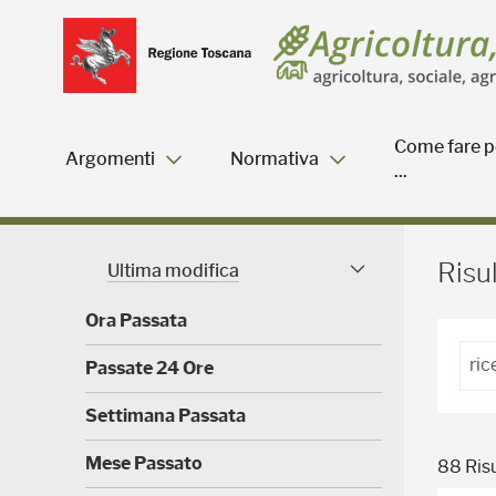
Salta
Salta
Skip to Main Content
al
al
menu
Footer
Come fare p
Argomenti
Normativa
...
Risultati della ricerca - 
Risul
Ultima modifica
Facet modificati
Ora Passata
(
Passate 24 Ore
0
)
(
Settimana Passata
0
)
(
Mese Passato
88 Risu
0