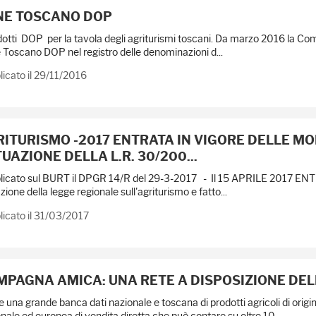
NE TOSCANO DOP
dotti DOP per la tavola degli agriturismi toscani. Da marzo 2016 la Co
Toscano DOP nel registro delle denominazioni d...
icato il 29/11/2016
ITURISMO -2017 ENTRATA IN VIGORE DELLE M
UAZIONE DELLA L.R. 30/200...
licato sul BURT il DPGR 14/R del 29-3-2017 - Il 15 APRILE 2017 E
zione della legge regionale sull'agriturismo e fatto...
icato il 31/03/2017
MPAGNA AMICA: UNA RETE A DISPOSIZIONE DE
e una grande banca dati nazionale e toscana di prodotti agricoli di ori
nale ed europea di vendita diretta che può contare su oltre 10...