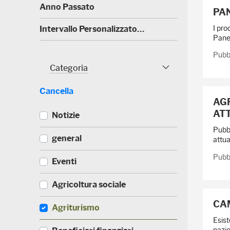
)
(
Anno Passato
PA
0
)
I pro
(
Intervallo Personalizzato…
6
Pane 
)
Pubbl
Categoria
Categoria Sfaccettature
Cancella
AGR
ATT
Notizie
Pubb
(
general
attua
5
2
Pubbl
(
Eventi
3
3
)
3
(
Agricoltura sociale
5
1
)
7
CA
(
Agriturismo
1
1
)
Esist
7
nazio
(