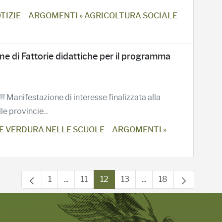
TIZIE
ARGOMENTI » AGRICOLTURA SOCIALE
one di Fattorie didattiche per il programma
!! Manifestazione di interesse finalizzata alla
le provincie...
E VERDURA NELLE SCUOLE
ARGOMENTI »
1
...
11
12
13
...
18
Pagina
Pagine intermedie Use TAB to navigate.
Pagina
Pagina
Pagina
Pagine intermedie Us
Pagina