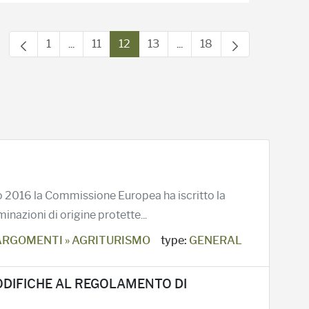
1
...
11
12
13
...
18
Pagina
Pagine intermedie Use TAB to navigate.
Pagina
Pagina
Pagina
Pagine intermedie Use TA
Pagina
zo 2016 la Commissione Europea ha iscritto la
azioni di origine protette...
ARGOMENTI » AGRITURISMO
type:
GENERAL
ODIFICHE AL REGOLAMENTO DI