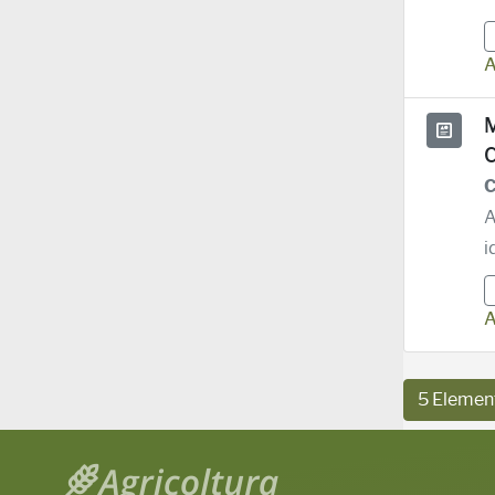
A
M
C
C
A
i
A
5 Elemen
Pe