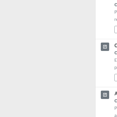
C
P
r
C
E
p
A
C
P
a