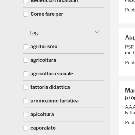
Beneficiari finanziari
0
8
)
Pubb
8
(
Come fare per
)
4
2
(
FAQ
)
3
Tag
App
6
Tag Facet
(
IAP - Imprenditore Agricolo
)
3
agriturismo
PSR 2
Professionale
5
mette
)
(
agricoltura
(
Antichi mestieri
Pubbl
4
3
0
2
(
agricoltura sociale
(
)
)
1
2
4
5
(
fattoria didattica
)
Mani
)
6
pro
)
(
promozione turistica
5
A.A.A
)
Fatto
(
apicoltura
2
Pubbl
)
(
caporalato
1