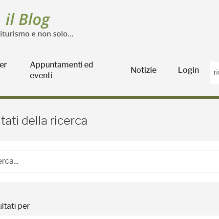
er
Appuntamenti ed
Notizie
Login
eventi
Blog Agricoltura
tati della ricerca
ltati per