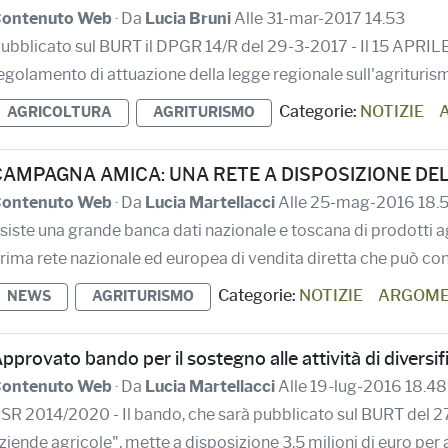
ontenuto Web
· Da
Lucia Bruni
Alle 31-mar-2017 14.53
ubblicato sul BURT il DPGR 14/R del 29-3-2017 - Il 15 AP
egolamento di attuazione della legge regionale sull'agriturismo
Categorie:
NOTIZIE
AGRICOLTURA
AGRITURISMO
CAMPAGNA AMICA: UNA RETE A DISPOSIZIONE DE
ontenuto Web
· Da
Lucia Martellacci
Alle 25-mag-2016 18.
siste una grande banca dati nazionale e toscana di prodotti a
rima rete nazionale ed europea di vendita diretta che può cont
Categorie:
NOTIZIE
ARGOMEN
NEWS
AGRITURISMO
pprovato bando per il sostegno alle attività di diversif
ontenuto Web
· Da
Lucia Martellacci
Alle 19-lug-2016 18.48
SR 2014/2020 - Il bando, che sarà pubblicato sul BURT del 27 
ziende agricole", mette a disposizione 3,5 milioni di euro per att