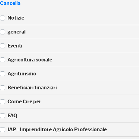
Cancella
Notizie
(
general
5
2
(
Eventi
3
3
)
3
(
Agricoltura sociale
5
1
)
7
(
Agriturismo
1
1
)
7
(
Beneficiari finanziari
0
8
)
8
(
Come fare per
)
4
2
(
FAQ
)
3
6
(
IAP - Imprenditore Agricolo Professionale
)
3