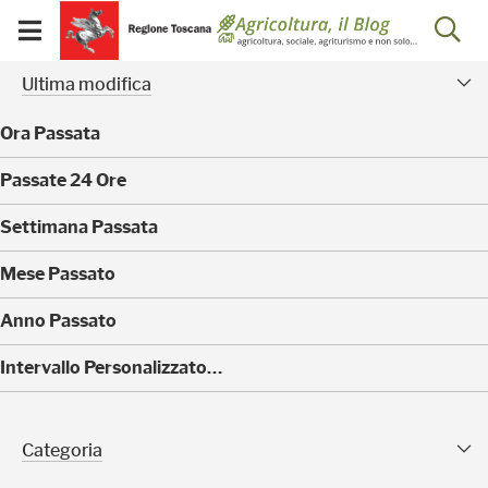
Salta
Salta
Skip to Main Content
Ap
al
al
Visualizza/chiudi
menu
Footer
menu
la
Risultati della ricerca - 
Facet modificati
mobile
Ultima modifica
ri
Ora Passata
(
Passate 24 Ore
0
)
(
Settimana Passata
0
)
(
Mese Passato
0
)
(
Anno Passato
0
)
(
Intervallo Personalizzato…
0
)
Categoria Sfaccettature
Categoria