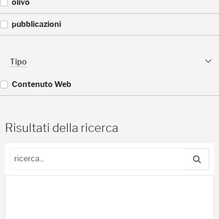
(
olivo
1
)
(
pubblicazioni
1
)
(
1
Tipo sfaccettature
Tipo
)
Contenuto Web
(
1
9
Risultati della ricerca
)