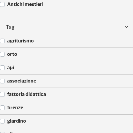
5
(
Antichi mestieri
)
3
2
(
)
2
Tag Facet
Tag
5
)
agriturismo
(
orto
2
)
(
api
2
)
(
associazione
1
)
(
fattoria didattica
1
)
(
firenze
1
)
(
giardino
1
)