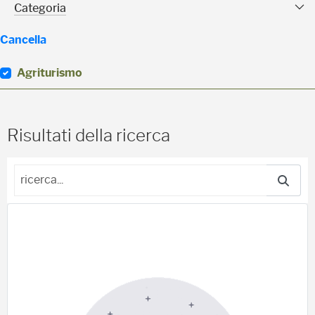
Categoria Sfaccettature
Categoria
Cancella
Agriturismo
(
0
)
Risultati della ricerca