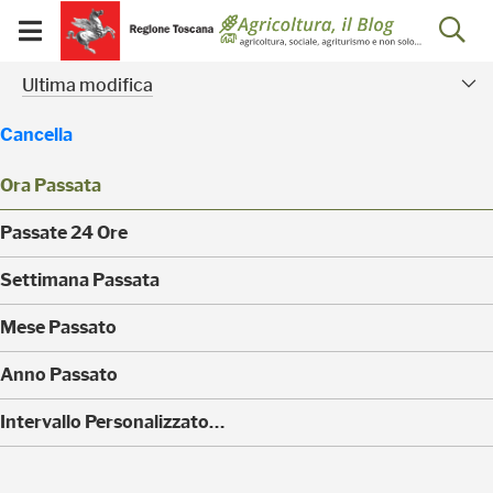
Salta
Salta
Skip to Main Content
Ap
al
al
Visualizza/chiudi
menu
Footer
menu
la
Risultati della ricerca - 
Facet modificati
mobile
Ultima modifica
ri
Cancella
Ora Passata
(
Passate 24 Ore
0
)
(
Settimana Passata
0
)
(
Mese Passato
0
)
(
Anno Passato
0
)
(
Intervallo Personalizzato…
6
)