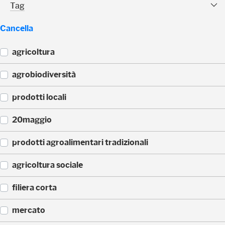
Tag Facet
Tag
Cancella
agricoltura
(
agrobiodiversità
8
)
(
prodotti locali
8
)
(
20maggio
6
)
(
prodotti agroalimentari tradizionali
5
)
(
agricoltura sociale
5
)
(
filiera corta
4
)
(
mercato
4