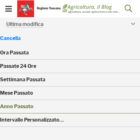
Salta
Salta
Skip to Main Content
Ap
al
al
Visualizza/chiudi
menu
Footer
menu
la
Risultati della ricerca - 
Facet modificati
mobile
Ultima modifica
ri
Cancella
Ora Passata
(
Passate 24 Ore
0
)
(
Settimana Passata
0
)
(
Mese Passato
0
)
(
Anno Passato
0
)
(
Intervallo Personalizzato…
0
)