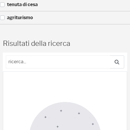
)
(
tenuta di cesa
4
)
(
agriturismo
4
)
(
3
)
Risultati della ricerca