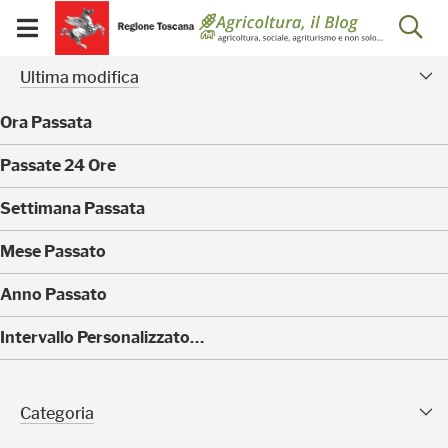
Salta
Salta
Skip to Main Content
Ap
al
al
Visualizza/chiudi
menu
Footer
menu
la
Risultati della ricerca - 
Facet modificati
mobile
Ultima modifica
ri
Ora Passata
(
Passate 24 Ore
0
)
(
Settimana Passata
0
)
(
Mese Passato
0
)
(
Anno Passato
0
)
(
Intervallo Personalizzato…
3
)
Categoria Sfaccettature
Categoria