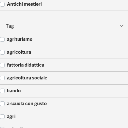
5
(
Antichi mestieri
)
3
2
(
)
2
Tag Facet
Tag
5
)
agriturismo
(
agricoltura
1
7
(
fattoria didattica
)
6
)
(
agricoltura sociale
4
)
(
bando
3
)
(
a scuola con gusto
2
)
(
agri
1
)