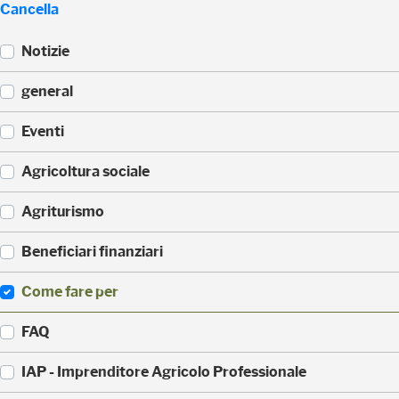
Cancella
Notizie
(
general
5
2
(
Eventi
3
3
)
3
(
Agricoltura sociale
5
1
)
7
(
Agriturismo
1
1
)
7
(
Beneficiari finanziari
0
8
)
8
(
Come fare per
)
4
2
(
FAQ
)
3
6
(
IAP - Imprenditore Agricolo Professionale
)
3