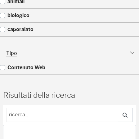
(
animali
1
)
(
biologico
1
)
(
caporalato
1
)
(
1
Tipo sfaccettature
Tipo
)
Contenuto Web
(
3
6
Risultati della ricerca
)